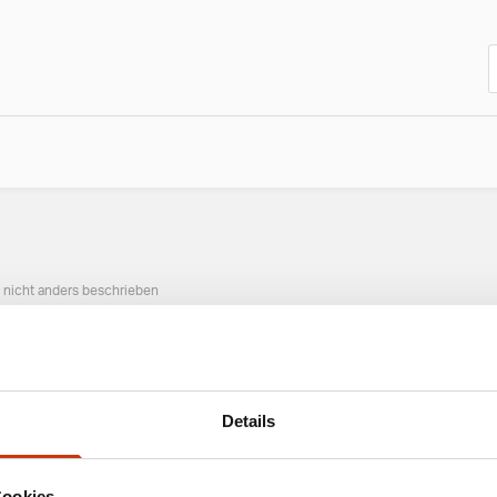
n nicht anders beschrieben
ANGESAGTE ANGELAUSRÜSTUNG
Details
Cookies