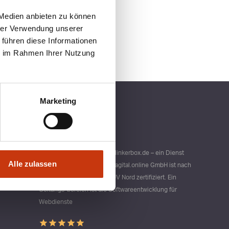
 Medien anbieten zu können
hrer Verwendung unserer
 führen diese Informationen
ie im Rahmen Ihrer Nutzung
Marketing
Qualitätsmanagement bei blinkerbox.de – ein Dienst
Alle zulassen
der agital.online GmbH Die agital.online GmbH ist nach
DIN ISO 9001 durch den TÜV Nord zertifiziert. Ein
Geltungs-bereich ist die Softwareentwicklung für
Webdienste