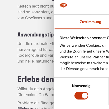
Keitech legt nicht nur Wert auf innovative Köderde
sind so konzipiert, dass sie eine lange Lebensdau
von Gewässern und Fischbeständen, um das Angeler
Zustimmung
Anwendungstipps für Keitech-Köder
Diese Webseite verwendet 
Um die maximale Effizienz aus den Keitech-Ködern h
Wir verwenden Cookies, um I
hervorragend für das langsame Absinken der Köder,
und die Zugriffe auf unsere 
Ködergröße und Farbe sollte man die Lichtverhältn
Website an unsere Partner fü
und helle, natürliche Designs in klarem Wasser.
möglicherweise mit weiteren
der Dienste gesammelt habe
Erlebe den Keitech-Unters
Einwilligungsauswahl
Notwendig
Willst du dein Angelerlebnis auf das nächste Leve
Dimension. Ob Barsch, Zander oder Forelle, mit Kei
Probiere die fängigen Designs und lass dich von d
Blinkerbox
die bewährten Modelle und mache deine n