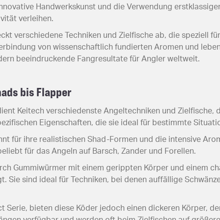
e innovative Handwerkskunst und die Verwendung erstklassige
ität verleihen.
t verschiedene Techniken und Zielfische ab, die speziell für
Verbindung von wissenschaftlich fundierten Aromen und le
rdern beeindruckende Fangresultate für Angler weltweit.
hads bis Flapper
ient Keitech verschiedenste Angeltechniken und Zielfische, 
spezifischen Eigenschaften, die sie ideal für bestimmte Situa
nt für ihre realistischen Shad-Formen und die intensive Arom
beliebt für das Angeln auf Barsch, Zander und Forellen.
urch Gummiwürmer mit einem gerippten Körper und einem cha
Sie sind ideal für Techniken, bei denen auffällige Schwänz
 Serie, bieten diese Köder jedoch einen dickeren Körper, der
Längen verfügbar und werden oft beim Zielfischen auf größere