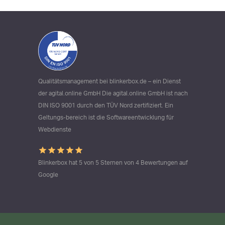
Qualitätsmanagement bei blinkerbox.de – ein Dienst
der agital.online GmbH Die agital.online GmbH ist nach
DIN ISO 9001 durch den TÜV Nord zertifiziert. Ein
Geltungs-bereich ist die Softwareentwicklung für
Webdienste
Blinkerbox hat 5 von 5 Sternen von 4 Bewertungen auf
Google