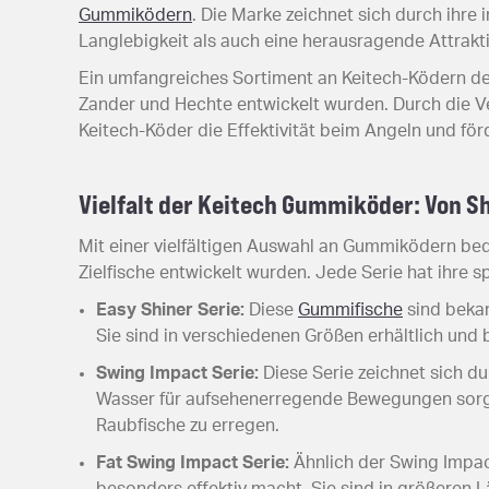
Gummiködern
. Die Marke zeichnet sich durch ihr
Langlebigkeit als auch eine herausragende Attraktiv
Ein umfangreiches Sortiment an Keitech-Ködern deck
Zander und Hechte entwickelt wurden. Durch die 
Keitech-Köder die Effektivität beim Angeln und fö
Vielfalt der Keitech Gummiköder: Von S
Mit einer vielfältigen Auswahl an Gummiködern bed
Zielfische entwickelt wurden. Jede Serie hat ihre 
Easy Shiner Serie:
Diese
Gummifische
sind bekan
Sie sind in verschiedenen Größen erhältlich und 
Swing Impact Serie:
Diese Serie zeichnet sich d
Wasser für aufsehenerregende Bewegungen sorgt. 
Raubfische zu erregen.
Fat Swing Impact Serie:
Ähnlich der Swing Impact
besonders effektiv macht. Sie sind in größeren 