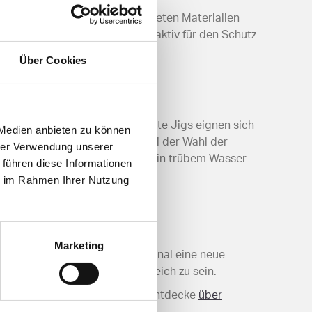
ionstechniken ein. Die verwendeten Materialien
dem engagiert sich die Marke aktiv für den Schutz
Über Cookies
assende Setup zu wählen. Leichte Jigs eignen sich
 Medien anbieten zu können
sern ideal sind. Besonders bei der Wahl der
hrer Verwendung unserer
r schwören auf dunklere Farben in trübem Wasser
 führen diese Informationen
ie im Rahmen Ihrer Nutzung
Marketing
 und verleihe deinem Angelarsenal eine neue
 um an jedem Gewässer erfolgreich zu sein.
nd optimiere deine Fangquote! Entdecke
über