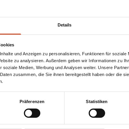
signs, sondern setzt sich auch für umweltfreundliche Produkt
er haben und gleichzeitig die Umweltbelastung minimieren. Zu
lebnis für zukünftige Generationen zu bewahren.
Details
Cookies
erauszuholen, ist es wichtig, die richtige Technik und das p
nhalte und Anzeigen zu personalisieren, Funktionen für soziale
 während Offset-Haken für das Angeln in verkrauteten Gewäs
Website zu analysieren. Außerdem geben wir Informationen zu I
isse und das Verhalten der Zielfische beachten. Viele Angle
r soziale Medien, Werbung und Analysen weiter. Unsere Partner
 Daten zusammen, die Sie ihnen bereitgestellt haben oder die s
n.
chied!
Präferenzen
Statistiken
l bringen? Entdecke die innovativen Gummiköder von Keitech
techs vielseitiger Köderpalette bist du bestens ausgerüstet,
er Qualität überzeugen. Nutze die Kraft innovativer Köder u
ächste Angeltour erfolgreicher als je zuvor.