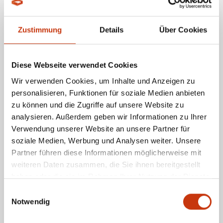
Ideal für tiefe Seen und Flüsse
Starke Druckwellen, die Fische aus der Deckung locken
Verschiedene Gewichte und Farben für maximale Anpassung
Zustimmung
Details
Über Cookies
Was macht SpinMad-Köder so
besonders?
Diese Webseite verwendet Cookies
Wir verwenden Cookies, um Inhalte und Anzeigen zu
SpinMad hebt sich vor allem durch die innovative Kombination aus
Spinnerblatt und Jigkopf ab. Diese einzigartige Bauweise ermöglicht eine
personalisieren, Funktionen für soziale Medien anbieten
effektive Köder-Präsentation, die sowohl eine zackige als auch eine
zu können und die Zugriffe auf unsere Website zu
gleichmäßige Präsentation erlaubt. Dadurch werden Druckwellen sowie
analysieren. Außerdem geben wir Informationen zu Ihrer
Lichtreflexionen erzeugt, die selbst vorsichtige Raubfische wie Barsche und
Hechte zum Biss verleiten.
Verwendung unserer Website an unsere Partner für
soziale Medien, Werbung und Analysen weiter. Unsere
Die spezielle Flankenbewegung als Erfolgsfaktor
Partner führen diese Informationen möglicherweise mit
weiteren Daten zusammen, die Sie ihnen bereitgestellt
Die Flankenbewegung der SpinMad-Köder imitiert verletzte Beutefische
haben oder die sie im Rahmen Ihrer Nutzung der Dienste
perfekt. Diese Bewegung löst bei Raubfischen den sogenannten Fressreflex
aus und macht die Köder besonders effektiv – selbst in schwierigen
gesammelt haben.
Einwilligungsauswahl
Gewässerbedingungen.
Notwendig