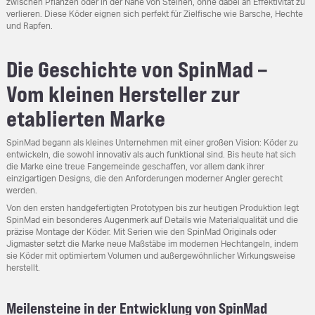
zwischen Pflanzen oder in der Nähe von Steinen, ohne dabei an Effektivität zu
verlieren. Diese Köder eignen sich perfekt für Zielfische wie Barsche, Hechte
und Rapfen.
Die Geschichte von SpinMad –
Vom kleinen Hersteller zur
etablierten Marke
SpinMad begann als kleines Unternehmen mit einer großen Vision: Köder zu
entwickeln, die sowohl innovativ als auch funktional sind. Bis heute hat sich
die Marke eine treue Fangemeinde geschaffen, vor allem dank ihrer
einzigartigen Designs, die den Anforderungen moderner Angler gerecht
werden.
Von den ersten handgefertigten Prototypen bis zur heutigen Produktion legt
SpinMad ein besonderes Augenmerk auf Details wie Materialqualität und die
präzise Montage der Köder. Mit Serien wie den SpinMad Originals oder
Jigmaster setzt die Marke neue Maßstäbe im modernen Hechtangeln, indem
sie Köder mit optimiertem Volumen und außergewöhnlicher Wirkungsweise
herstellt.
Meilensteine in der Entwicklung von SpinMad