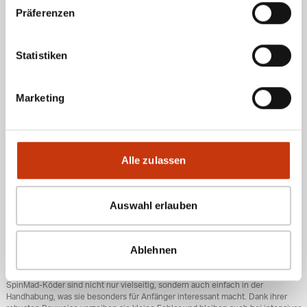
Anpassung an verschiedene Gewässertypen
Präferenzen
Ob du im Fluss, im See oder im Freiwasser angelst – SpinMad-Köder lassen
sich individuell an die jeweiligen Gewässerbedingungen anpassen. Dabei
spielt es keine Rolle, ob du auf Barsch, Hecht oder Rapfen angelst. SpinMad
Statistiken
bietet für jede Situation den passenden Köder.
Warum SpinMad wählen? Für wen
Marketing
sind die Köder geeignet?
Die Köder von SpinMad richten sich sowohl an Einsteiger als auch an
erfahrene Angler, die auf der Suche nach robusten und effektiven Ködern sind.
Alle zulassen
Die Produkte der Marke sind ideal für das gezielte Raubfischangeln und bieten
eine Vielzahl an Möglichkeiten, je nach Zielfisch und Gewässertyp. Die
SpinMad-Köder sind in verschiedenen Mengen erhältlich, wie zum Beispiel ‘1
Auswahl erlauben
Stück’ oder ‘5 Stück’, was den Kunden Flexibilität bei der Bestellung bietet.
Einsteiger profitieren von der einfachen
Ablehnen
Handhabung
SpinMad-Köder sind nicht nur vielseitig, sondern auch einfach in der
Handhabung, was sie besonders für Anfänger interessant macht. Dank ihrer