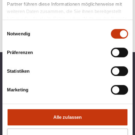
Partner führen diese Informationen möglicherweise mit
weiteren Daten zusammen, die Sie ihnen bereitgestellt
haben oder die sie im Rahmen Ihrer Nutzung der Dienste
gesammelt haben.
Einwilligungsauswahl
Notwendig
Präferenzen
TOP KATEGORIEN
BLINKERBOX
Statistiken
RECHTLICHES
Marketing
Qualitätsmanagement bei blinkerbox.de –
ein Dienst der agital.online GmbH Die
agital.online GmbH ist nach DIN ISO 9001
Alle zulassen
durch den TÜV Nord zertifiziert. Ein
Geltungs-bereich ist die
Softwareentwicklung für Webdienste