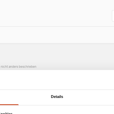
n nicht anders beschrieben
ANGESAGTE ANGELAUSRÜSTUNG
Details
Cookies