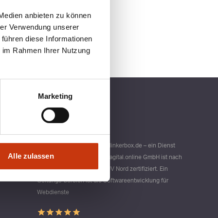
 Medien anbieten zu können
hrer Verwendung unserer
 führen diese Informationen
ie im Rahmen Ihrer Nutzung
Marketing
Qualitätsmanagement bei blinkerbox.de – ein Dienst
Alle zulassen
der agital.online GmbH Die agital.online GmbH ist nach
DIN ISO 9001 durch den TÜV Nord zertifiziert. Ein
Geltungs-bereich ist die Softwareentwicklung für
Webdienste