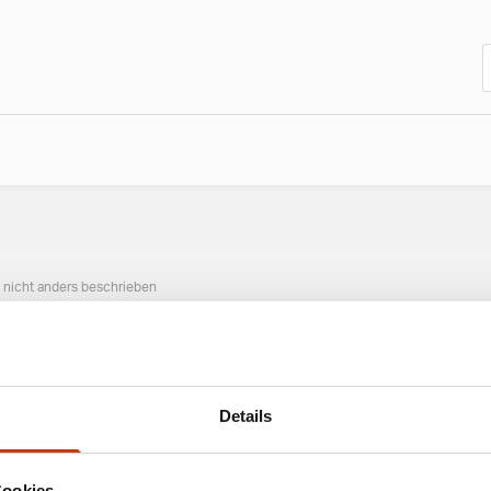
n nicht anders beschrieben
ANGESAGTE ANGELAUSRÜSTUNG
Details
Cookies