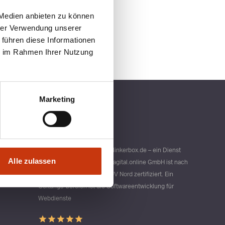
 Medien anbieten zu können
hrer Verwendung unserer
 führen diese Informationen
ie im Rahmen Ihrer Nutzung
Marketing
Qualitätsmanagement bei blinkerbox.de – ein Dienst
Alle zulassen
der agital.online GmbH Die agital.online GmbH ist nach
DIN ISO 9001 durch den TÜV Nord zertifiziert. Ein
Geltungs-bereich ist die Softwareentwicklung für
Webdienste