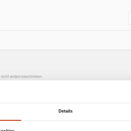
n nicht anders beschrieben
ANGESAGTE ANGELAUSRÜSTUNG
Details
Cookies