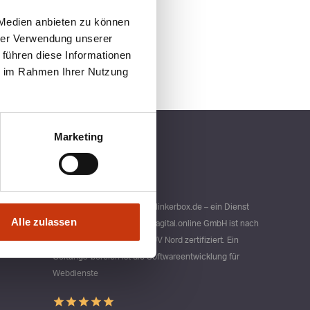
 Medien anbieten zu können
hrer Verwendung unserer
 führen diese Informationen
ie im Rahmen Ihrer Nutzung
Marketing
Qualitätsmanagement bei blinkerbox.de – ein Dienst
Alle zulassen
der agital.online GmbH Die agital.online GmbH ist nach
DIN ISO 9001 durch den TÜV Nord zertifiziert. Ein
Geltungs-bereich ist die Softwareentwicklung für
Webdienste