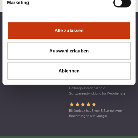
Marketing
TOP KATEGORIEN
BLINKERBOX
Alle zulassen
RECHTLICHES
Auswahl erlauben
Qualitätsmanagement bei blinkerbox.de –
Ablehnen
ein Dienst der agital.online GmbH Die
agital.online GmbH ist nach DIN ISO 9001
durch den TÜV Nord zertifiziert. Ein
Geltungs-bereich ist die
Softwareentwicklung für Webdienste
Blinkerbox hat 5 von 5 Sternen von 4
Bewertungen auf Google