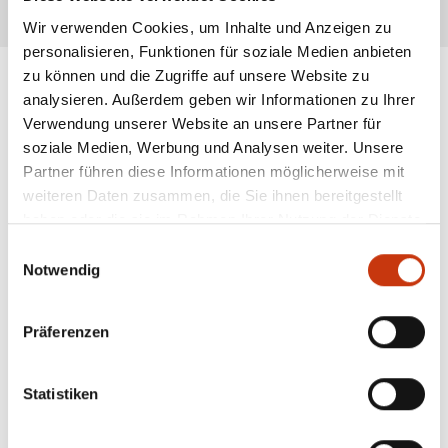
* Alle Preise inkl. gesetzl. Mehrwertsteuer zzgl. Versandkosten, wenn nicht anders
beschrieben
Wir verwenden Cookies, um Inhalte und Anzeigen zu
personalisieren, Funktionen für soziale Medien anbieten
zu können und die Zugriffe auf unsere Website zu
analysieren. Außerdem geben wir Informationen zu Ihrer
ANGESAGTE
Verwendung unserer Website an unsere Partner für
soziale Medien, Werbung und Analysen weiter. Unsere
ANGELAUSRÜSTUNG
Partner führen diese Informationen möglicherweise mit
weiteren Daten zusammen, die Sie ihnen bereitgestellt
haben oder die sie im Rahmen Ihrer Nutzung der Dienste
gesammelt haben.
Einwilligungsauswahl
Notwendig
Präferenzen
Statistiken