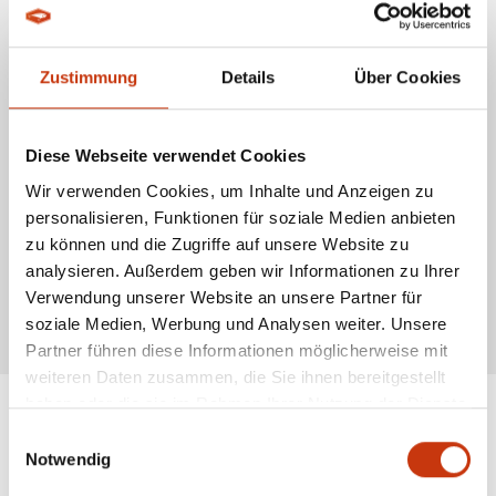
Lethargie und Appetitlosigkeit
Übertragung:
Die Bakterien kommen natürlicherweise in Meeres- und
Brackwasser vor. Stressfaktoren wie schlechte Wasserqualität,
Zustimmung
Details
Über Cookies
Temperaturschwankungen oder Überbesatz erhöhen das Risiko eines
Ausbruchs.
Behandlung und Prävention:
Diese Webseite verwendet Cookies
Antibiotika unter tierärztlicher Aufsicht
Impfungen in der Aquakultur
Wir verwenden Cookies, um Inhalte und Anzeigen zu
Sicherstellung optimaler Wasserbedingungen
Quarantäne für erkrankte Fische
personalisieren, Funktionen für soziale Medien anbieten
Für Angler ist es wichtig, auf Anzeichen von Vibriosis zu achten. Betroffene
zu können und die Zugriffe auf unsere Website zu
Fische sollten nicht zurückgesetzt werden. Da einige
Vibrio
-Arten auch für
analysieren. Außerdem geben wir Informationen zu Ihrer
den Menschen gefährlich sein können, sollte der Verzehr von rohem oder
Verwendung unserer Website an unsere Partner für
unzureichend gegartem Fisch vermieden werden.
soziale Medien, Werbung und Analysen weiter. Unsere
* Alle Preise inkl. gesetzl. Mehrwertsteuer zzgl. Versandkosten, wenn nicht anders
beschrieben
Partner führen diese Informationen möglicherweise mit
weiteren Daten zusammen, die Sie ihnen bereitgestellt
haben oder die sie im Rahmen Ihrer Nutzung der Dienste
gesammelt haben.
Einwilligungsauswahl
ANGESAGTE
Notwendig