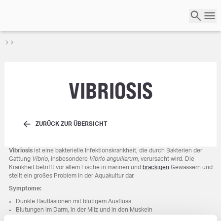
VIBRIOSIS
ZURÜCK ZUR ÜBERSICHT
Vibriosis
ist eine bakterielle Infektionskrankheit, die durch Bakterien der
Gattung
Vibrio
, insbesondere
Vibrio anguillarum
, verursacht wird. Die
Krankheit betrifft vor allem Fische in marinen und
brackigen
Gewässern und
stellt ein großes Problem in der Aquakultur dar.
Symptome:
Dunkle Hautläsionen mit blutigem Ausfluss
Blutungen im Darm, in der Milz und in den Muskeln
Hervortreten der Augen (Exophthalmie) und trübe Hornhaut