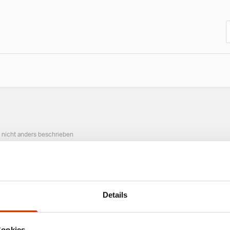
n nicht anders beschrieben
ANGESAGTE ANGELAUSRÜSTUNG
Details
Cookies