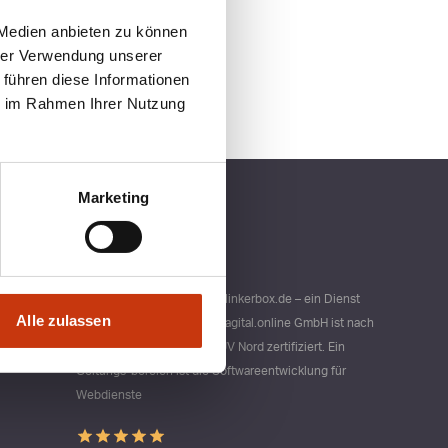
 Medien anbieten zu können
hrer Verwendung unserer
 führen diese Informationen
ie im Rahmen Ihrer Nutzung
Marketing
Qualitätsmanagement bei blinkerbox.de – ein Dienst
Alle zulassen
der agital.online GmbH Die agital.online GmbH ist nach
DIN ISO 9001 durch den TÜV Nord zertifiziert. Ein
Geltungs-bereich ist die Softwareentwicklung für
Webdienste