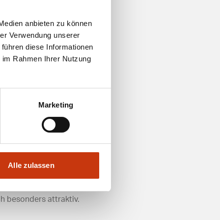
 Medien anbieten zu können
das Anglerherz begehrt,
hrer Verwendung unserer
spezielle Ausrüstungen für
 führen diese Informationen
nt sind.
ie im Rahmen Ihrer Nutzung
atungen zu den besten
n das Angebot ab und
Marketing
rreichbaren Gegend, die
Nähe erleichtern den Besuch
Alle zulassen
irekt zu den Gewässern
h besonders attraktiv.