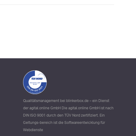
Qualitätsmanagement bei blinkerbox.de – ein Dienst
der agital.online GmbH Die agital.online GmbH ist nach
DIN ISO 9001 durch den TÜV Nord zertifiziert. Ein
Geltungs-bereich ist die Softwareentwicklung für
Webdienste