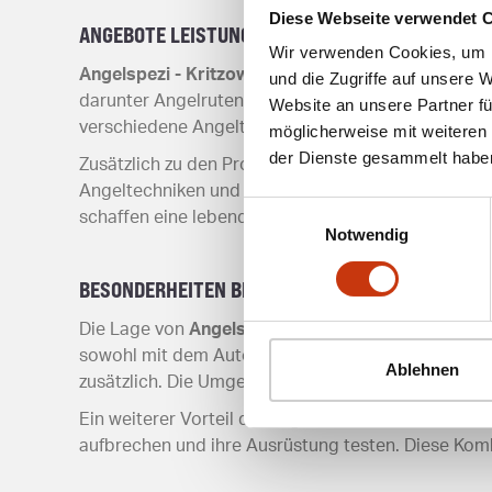
Diese Webseite verwendet 
ANGEBOTE LEISTUNGEN
Wir verwenden Cookies, um I
Angelspezi - Kritzow
bietet eine breite Palette an
und die Zugriffe auf unsere 
darunter Angelruten, Angelrollen und Angelzubehö
Website an unsere Partner fü
verschiedene Angeltechniken. Zudem bietet der Lad
möglicherweise mit weiteren
der Dienste gesammelt habe
Zusätzlich zu den Produkten bietet der Fachhändl
Angeltechniken und Tipps für die Auswahl der ric
Einwilligungsauswahl
schaffen eine lebendige Community für Angler.
Notwendig
BESONDERHEITEN BEI DER LAGE
Die Lage von
Angelspezi - Kritzow
ist für Angler ä
sowohl mit dem Auto als auch mit öffentlichen Verk
Ablehnen
zusätzlich. Die Umgebung bietet zudem zahlreiche 
Ein weiterer Vorteil der Lage ist die Nähe zu ande
aufbrechen und ihre Ausrüstung testen. Diese Komb