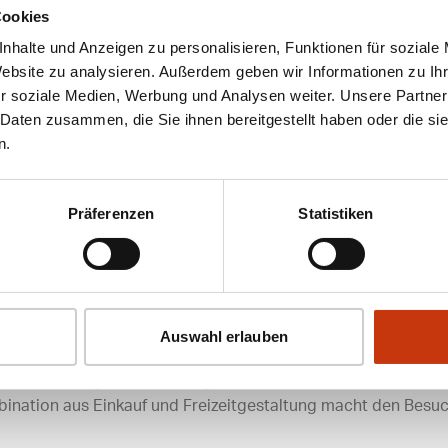
Cookies
nhalte und Anzeigen zu personalisieren, Funktionen für soziale
 Produkten für den Angelsport. Kunden finden hier alles, was 
Website zu analysieren. Außerdem geben wir Informationen zu I
r. Die Fachhändler führen auch hochwertige Angelköder und 
r soziale Medien, Werbung und Analysen weiter. Unsere Partner
en eine Auswahl an Eigenmarken, die für ihre Qualität bekan
 Daten zusammen, die Sie ihnen bereitgestellt haben oder die s
n.
er auch verschiedene Dienstleistungen an. Dazu gehören Ber
htigen Ausrüstung. Veranstaltungen und Gewinnspiele runde
Präferenzen
Statistiken
ußerst vorteilhaft. Der Fachmarkt befindet sich in einer gut e
ehrsmitteln leicht zugänglich ist. Parkmöglichkeiten in der 
Auswahl erlauben
Angelgewässer, die für die Kunden von Interesse sind.
ren Freizeitmöglichkeiten. Angler können nach dem Einkauf d
ination aus Einkauf und Freizeitgestaltung macht den Besuc