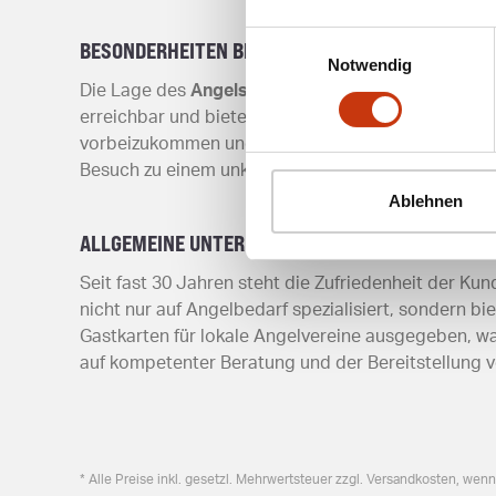
Einwilligungsauswahl
BESONDERHEITEN BEI DER LAGE
Notwendig
Die Lage des
Angelshop Uwe Halm
in Schortens He
erreichbar und bietet eine angenehme Umgebung f
vorbeizukommen und sich vor Ort beraten zu lassen
Besuch zu einem unkomplizierten Erlebnis.
Ablehnen
ALLGEMEINE UNTERNEHMENSINFORMATIONEN
Seit fast 30 Jahren steht die Zufriedenheit der K
nicht nur auf Angelbedarf spezialisiert, sondern b
Gastkarten für lokale Angelvereine ausgegeben, w
auf kompetenter Beratung und der Bereitstellung 
* Alle Preise inkl. gesetzl. Mehrwertsteuer zzgl. Versandkosten, wen