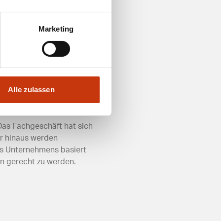
Marketing
er Fachhändler ist gut
ht es Kunden, bequem
eit bei und macht den
Alle zulassen
 Das Fachgeschäft hat sich
er hinaus werden
es Unternehmens basiert
n gerecht zu werden.