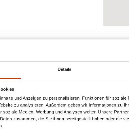
ÜR ANGELBEDARF UND FREIZEITARTIKEL
Details
Cookies
reiche Auswahl an Produkten für ihr Hobby. Das Sortiment u
nhalte und Anzeigen zu personalisieren, Funktionen für soziale
für Einsteiger als auch für erfahrene Angler geeignet ist. N
Website zu analysieren. Außerdem geben wir Informationen zu I
ielzahl an Farben und Lacken an, wobei die Firma Brillux al
r soziale Medien, Werbung und Analysen weiter. Unsere Partner
ren Wunschfarbton individuell mischen lassen, was den Serv
 Daten zusammen, die Sie ihnen bereitgestellt haben oder die s
n.