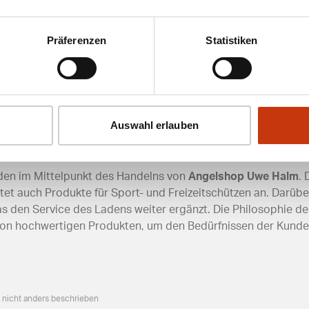
Präferenzen
Statistiken
idmühle ist vorteilhaft für Angler und Freizeitenthusiasten. D
ür den Einkauf von Angelbedarf. Die zentrale Lage ermöglic
. Die Erreichbarkeit des Ladens trägt zur Kundenzufriedenh
Auswahl erlauben
unden im Mittelpunkt des Handelns von
Angelshop Uwe Halm
.
ietet auch Produkte für Sport- und Freizeitschützen an. Darüb
as den Service des Ladens weiter ergänzt. Die Philosophie d
von hochwertigen Produkten, um den Bedürfnissen der Kunde
n nicht anders beschrieben