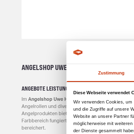
ANGELSHOP UWE HALM - FACHGESCHÄFT F
Zustimmung
ANGEBOTE LEISTUNGEN
Diese Webseite verwendet 
Im
Angelshop Uwe Halm
finden Angler eine umfang
Wir verwenden Cookies, um I
Angelrollen und diverses Angelzubehör, das sowohl 
und die Zugriffe auf unsere 
Angelprodukten bietet der Fachhändler auch eine V
Website an unsere Partner fü
Farbbereich fungiert. Kunden können sich zudem ih
möglicherweise mit weiteren
bereichert.
der Dienste gesammelt habe