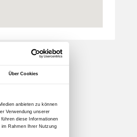
Über Cookies
mfasst Angelruten,
 Medien anbieten zu können
eben den klassischen
hrer Verwendung unserer
s Hauptvertragshändler im
 führen diese Informationen
ice des Ladens zusätzlich
ie im Rahmen Ihrer Nutzung