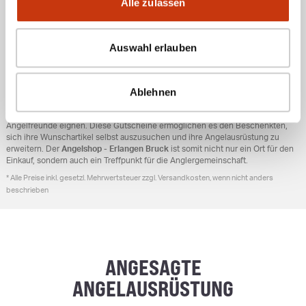
Alle zulassen
ALLGEMEINE UNTERNEHMENSINFORMATIONEN
Auswahl erlauben
Der
Angelshop - Erlangen Bruck
hat sich auf alles rund ums Angeln
spezialisiert. Die Philosophie des Unternehmens basiert auf der Leidenschaft
für den Angelsport und dem Wunsch, Anglern die besten Produkte
anzubieten. Die Experten im Laden helfen den Kunden, das richtige
Ablehnen
Equipment für ihre individuellen Bedürfnisse zu finden.
Zusätzlich bietet der Fachhändler Geschenkgutscheine an, die sich ideal für
Angelfreunde eignen. Diese Gutscheine ermöglichen es den Beschenkten,
sich ihre Wunschartikel selbst auszusuchen und ihre Angelausrüstung zu
erweitern. Der
Angelshop - Erlangen Bruck
ist somit nicht nur ein Ort für den
Einkauf, sondern auch ein Treffpunkt für die Anglergemeinschaft.
* Alle Preise inkl. gesetzl. Mehrwertsteuer zzgl. Versandkosten, wenn nicht anders
beschrieben
ANGESAGTE
ANGELAUSRÜSTUNG