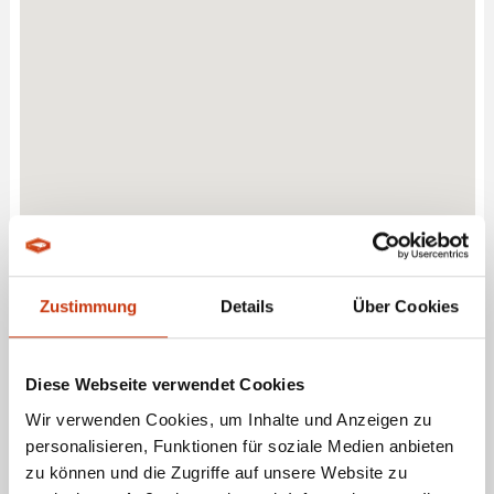
Zustimmung
Details
Über Cookies
ANGELSHOP - ERLANGEN BRUCK - FACHGESCHÄFT FÜR
ANGELBEDARF UND ZUBEHÖR
Diese Webseite verwendet Cookies
Wir verwenden Cookies, um Inhalte und Anzeigen zu
personalisieren, Funktionen für soziale Medien anbieten
ANGEBOTE LEISTUNGEN
zu können und die Zugriffe auf unsere Website zu
Im
Angelshop - Erlangen Bruck
finden Angler eine umfangreiche Auswahl an