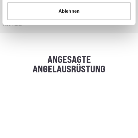
persönliche Beratung und die Möglichkeit, individuelle Wünsche zu äußern.
Das Ziel bleibt, Anglern ein umfassendes Angebot und eine kompetente
Ablehnen
Unterstützung zu bieten.
* Alle Preise inkl. gesetzl. Mehrwertsteuer zzgl. Versandkosten, wenn nicht anders
beschrieben
ANGESAGTE
ANGELAUSRÜSTUNG