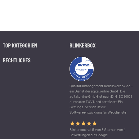
TOP KATEGORIEN
BLINKERBOX
RECHTLICHES
Qualitätsmanagement bei blinkerbox.de –
ein Dienst der agital.online GmbH Die
agital.online GmbH ist nach DIN ISO 9001
durch den TÜV Nord zertifiziert. Ein
Geltungs-bereich ist die
Softwareentwicklung für Webdienste
Blinkerbox hat 5 von 5 Sternen von 4
Bewertungen auf Google