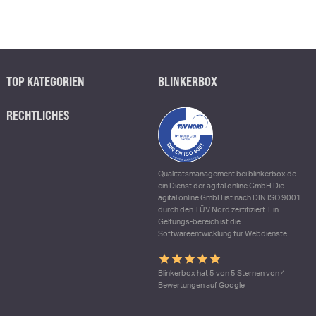
TOP KATEGORIEN
BLINKERBOX
RECHTLICHES
Qualitätsmanagement bei blinkerbox.de –
ein Dienst der agital.online GmbH Die
agital.online GmbH ist nach DIN ISO 9001
durch den TÜV Nord zertifiziert. Ein
Geltungs-bereich ist die
Softwareentwicklung für Webdienste
Blinkerbox hat 5 von 5 Sternen von 4
Bewertungen auf Google