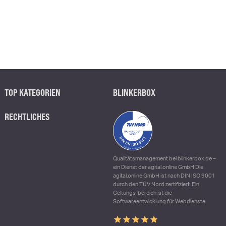
TOP KATEGORIEN
BLINKERBOX
RECHTLICHES
Qualitätsmanagement bei blinkerbox.de –
ein Dienst der agital.online GmbH Die
agital.online GmbH ist nach DIN ISO 9001
durch den TÜV Nord zertifiziert. Ein
Geltungs-bereich ist die
Softwareentwicklung für Webdienste