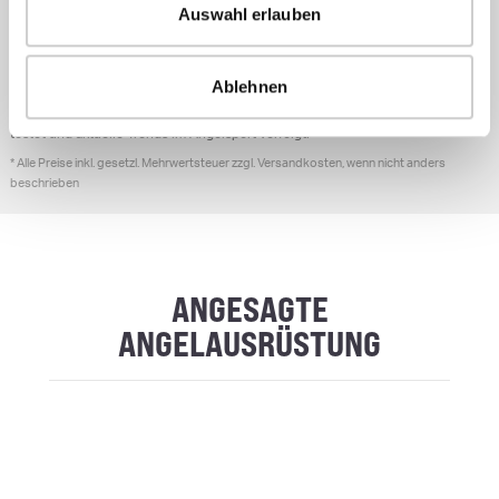
Das
Angelcenter Vögler
wurde 1978 von Edith und Gert Vögler gegründet und
Auswahl erlauben
hat sich seitdem stetig weiterentwickelt. Daniel Brce übernahm das Geschäft
im Jahr 2004 und führt es gemeinsam mit seiner Schwester Tatjana. Das Team
besteht aus engagierten Fachleuten, die ihre Leidenschaft für den Angelsport
mit den Kunden teilen. Die Philosophie des Unternehmens basiert auf
Ablehnen
individueller Beratung und einem breiten Sortiment an hochwertigen Marken.
Kunden schätzen die Expertise des Teams, das regelmäßig neue Produkte
testet und aktuelle Trends im Angelsport verfolgt.
* Alle Preise inkl. gesetzl. Mehrwertsteuer zzgl. Versandkosten, wenn nicht anders
beschrieben
ANGESAGTE
ANGELAUSRÜSTUNG