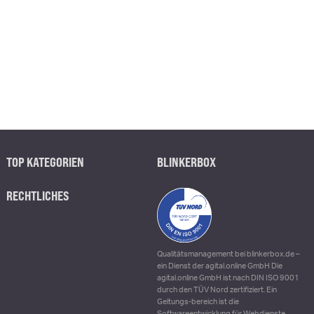
TOP KATEGORIEN
BLINKERBOX
RECHTLICHES
Qualitätsmanagement bei blinkerbox.de –
ein Dienst der agital.online GmbH Die
agital.online GmbH ist nach DIN ISO 9001
durch den TÜV Nord zertifiziert. Ein
Geltungs-bereich ist die
Softwareentwicklung für Webdienste