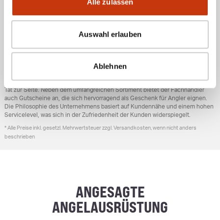
Alle zulassen
den Besuch des Fachhändlers. Die zentrale Lage ermöglicht es Anglern,
schnell und unkompliziert die benötigten Utensilien für ihren Angelausflug zu
besorgen.
Auswahl erlauben
ALLGEMEINE UNTERNEHMENSINFORMATIONEN
Das
Angelcenter Dietenheim
öffnete am 25. Oktober 2003 seine Tore und hat
Ablehnen
sich seitdem als beliebter Anlaufpunkt für Angelfreunde etabliert. Das Team
legt großen Wert auf fachkundige Beratung und steht den Kunden mit Rat und
Tat zur Seite. Neben dem umfangreichen Sortiment bietet der Fachhändler
auch Gutscheine an, die sich hervorragend als Geschenk für Angler eignen.
Die Philosophie des Unternehmens basiert auf Kundennähe und einem hohen
Servicelevel, was sich in der Zufriedenheit der Kunden widerspiegelt.
* Alle Preise inkl. gesetzl. Mehrwertsteuer zzgl. Versandkosten, wenn nicht anders
beschrieben
ANGESAGTE
ANGELAUSRÜSTUNG