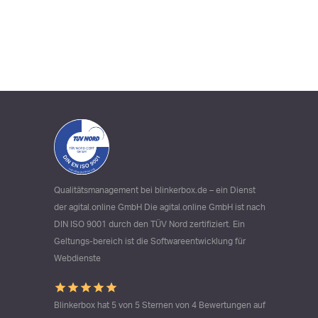
Qualitätsmanagement bei blinkerbox.de – ein Dienst
der agital.online GmbH Die agital.online GmbH ist nach
DIN ISO 9001 durch den TÜV Nord zertifiziert. Ein
Geltungs-bereich ist die Softwareentwicklung für
Webdienste
Blinkerbox hat 5 von 5 Sternen von 4 Bewertungen auf