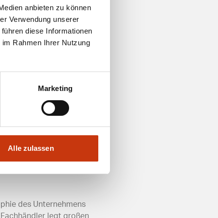
le Dienstleistungen an, wie
 Medien anbieten zu können
n einem optimalen Zustand
hrer Verwendung unserer
 führen diese Informationen
ie im Rahmen Ihrer Nutzung
det sich in einer gut
Marketing
Parkmöglichkeiten in der
er eine praktische
. Kunden können in Ruhe
einladenden Ambiente macht
Alle zulassen
osophie des Unternehmens
 Fachhändler legt großen