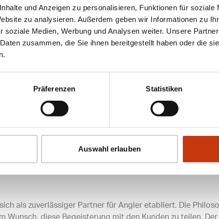
nen Anglern gerecht wird. Der Fachhändler bietet auch speziel
nhalte und Anzeigen zu personalisieren, Funktionen für soziale
ese Services tragen dazu bei, dass Angler ihre Ausrüstung i
Website zu analysieren. Außerdem geben wir Informationen zu I
r soziale Medien, Werbung und Analysen weiter. Unsere Partner
 Daten zusammen, die Sie ihnen bereitgestellt haben oder die s
n.
nheim
ist für Angler äußerst vorteilhaft. Der Fachhändler befin
Präferenzen
Statistiken
uch mit öffentlichen Verkehrsmitteln leicht zugänglich ist. 
 in der Region wohnen oder auf der Durchreise sind, finden hi
ehme Atmosphäre, die den Einkauf zu einem Erlebnis macht
en. Diese Kombination aus guter Erreichbarkeit und einem 
Auswahl erlauben
sich als zuverlässiger Partner für Angler etabliert. Die Phil
em Wunsch, diese Begeisterung mit den Kunden zu teilen. Der