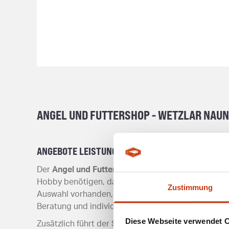
ANGEL UND FUTTERSHOP - WETZLAR NAUN
ANGEBOTE LEISTUNGEN
Der
Angel und Futtershop - Wetzlar Naunheim
biet
Hobby benötigen, darunter hochwertige Angelruten,
Zustimmung
Auswahl vorhanden, sodass Angler bestens ausges
Beratung und individuelle Kundenbetreuung.
Diese Webseite verwendet 
Zusätzlich führt der Shop verschiedene Marken, die 