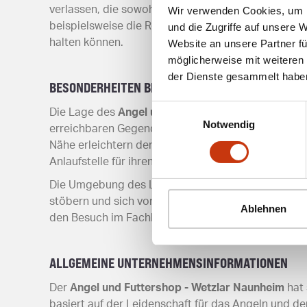
verlassen, die sowohl Einsteigern als auch erfahre
Wir verwenden Cookies, um I
beispielsweise die Reparatur von Angelgeräten. Di
und die Zugriffe auf unsere 
halten können.
Website an unsere Partner fü
möglicherweise mit weiteren
der Dienste gesammelt habe
BESONDERHEITEN BEI DER LAGE
Einwilligungsauswahl
Die Lage des
Angel und Futtershop - Wetzlar Nau
Notwendig
erreichbaren Gegend, die sowohl mit dem Auto als a
Nähe erleichtern den Besuch zusätzlich. Angler, die
Anlaufstelle für ihren Angelbedarf.
Die Umgebung des Ladens bietet zudem eine angen
stöbern und sich von den Fachleuten beraten lass
Ablehnen
den Besuch im Fachhandel besonders attraktiv.
ALLGEMEINE UNTERNEHMENSINFORMATIONEN
Der
Angel und Futtershop - Wetzlar Naunheim
hat 
basiert auf der Leidenschaft für das Angeln und d