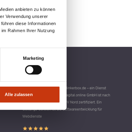
 Medien anbieten zu können
hrer Verwendung unserer
 führen diese Informationen
ie im Rahmen Ihrer Nutzung
Marketing
Qualitätsmanagement bei blinkerbox.de – ein Dienst
Alle zulassen
der agital.online GmbH Die agital.online GmbH ist nach
DIN ISO 9001 durch den TÜV Nord zertifiziert. Ein
Geltungs-bereich ist die Softwareentwicklung für
Webdienste