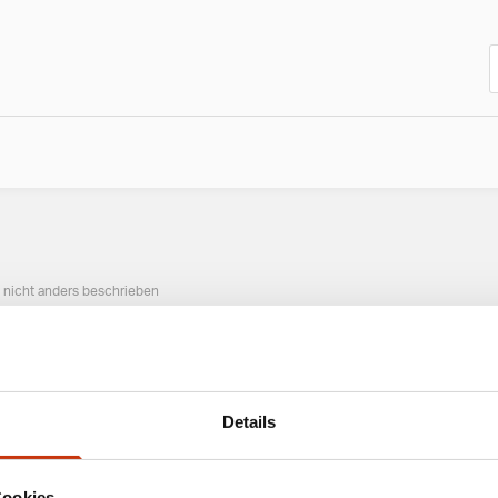
n nicht anders beschrieben
ANGESAGTE ANGELAUSRÜSTUNG
Details
Cookies