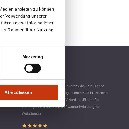
 Medien anbieten zu können
hrer Verwendung unserer
 führen diese Informationen
ie im Rahmen Ihrer Nutzung
Marketing
Qualitätsmanagement bei blinkerbox.de – ein Dienst
Alle zulassen
der agital.online GmbH Die agital.online GmbH ist nach
DIN ISO 9001 durch den TÜV Nord zertifiziert. Ein
Geltungs-bereich ist die Softwareentwicklung für
Webdienste