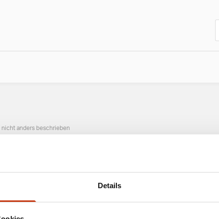
n nicht anders beschrieben
ANGESAGTE ANGELAUSRÜSTUNG
Details
Cookies