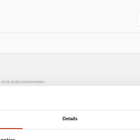
n nicht anders beschrieben
ANGESAGTE ANGELAUSRÜSTUNG
Details
Cookies