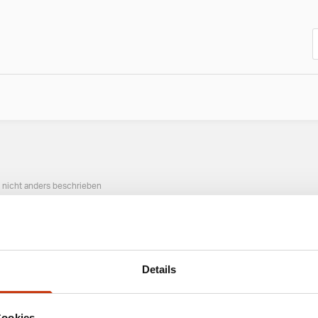
n nicht anders beschrieben
ANGESAGTE ANGELAUSRÜSTUNG
Details
Cookies