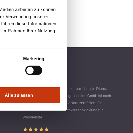
 Medien anbieten zu können
hrer Verwendung unserer
 führen diese Informationen
ie im Rahmen Ihrer Nutzung
Marketing
Qualitätsmanagement bei blinkerbox.de – ein Dienst
Alle zulassen
der agital.online GmbH Die agital.online GmbH ist nach
DIN ISO 9001 durch den TÜV Nord zertifiziert. Ein
Geltungs-bereich ist die Softwareentwicklung für
Webdienste