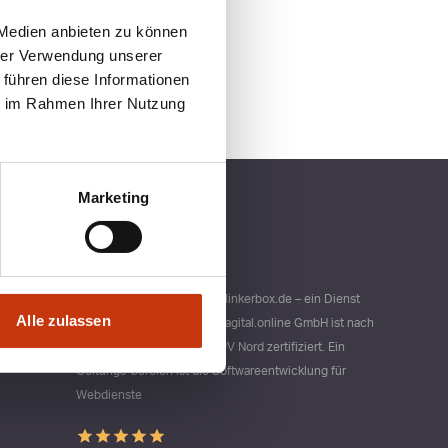
 Medien anbieten zu können
hrer Verwendung unserer
 führen diese Informationen
ie im Rahmen Ihrer Nutzung
Marketing
Qualitätsmanagement bei blinkerbox.de – ein Dienst
Alle zulassen
der agital.online GmbH Die agital.online GmbH ist nach
DIN ISO 9001 durch den TÜV Nord zertifiziert. Ein
Geltungs-bereich ist die Softwareentwicklung für
Webdienste