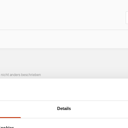
n nicht anders beschrieben
ANGESAGTE ANGELAUSRÜSTUNG
Details
Cookies