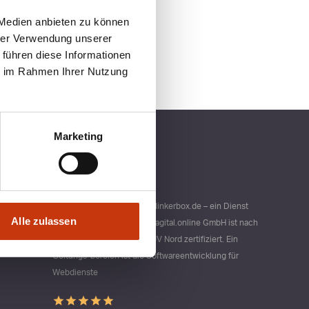
 Medien anbieten zu können
hrer Verwendung unserer
 führen diese Informationen
ie im Rahmen Ihrer Nutzung
Marketing
Qualitätsmanagement bei blinkerbox.de – ein Dienst
Alle zulassen
der agital.online GmbH Die agital.online GmbH ist nach
DIN ISO 9001 durch den TÜV Nord zertifiziert. Ein
Geltungs-bereich ist die Softwareentwicklung für
Webdienste