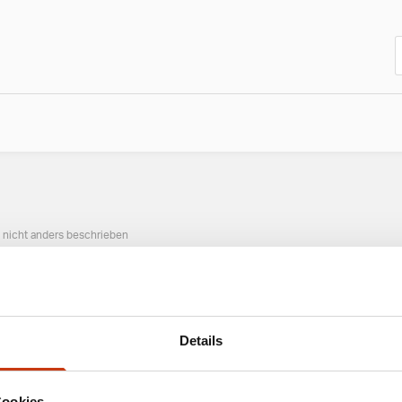
n nicht anders beschrieben
ANGESAGTE ANGELAUSRÜSTUNG
Details
Cookies