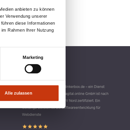
 Medien anbieten zu können
hrer Verwendung unserer
 führen diese Informationen
ie im Rahmen Ihrer Nutzung
Marketing
Qualitätsmanagement bei blinkerbox.de – ein Dienst
Alle zulassen
der agital.online GmbH Die agital.online GmbH ist nach
DIN ISO 9001 durch den TÜV Nord zertifiziert. Ein
Geltungs-bereich ist die Softwareentwicklung für
Webdienste