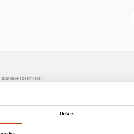
n nicht anders beschrieben
ANGESAGTE ANGELAUSRÜSTUNG
Details
Cookies