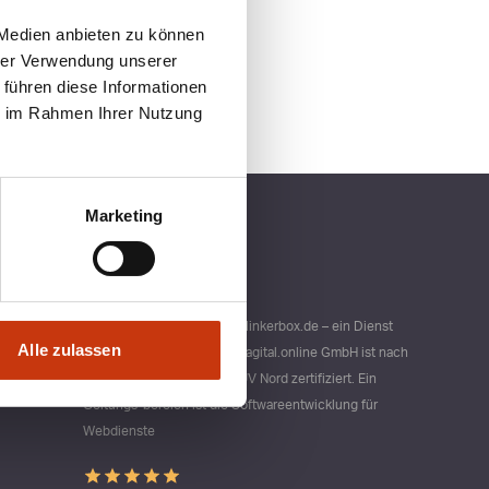
 Medien anbieten zu können
hrer Verwendung unserer
 führen diese Informationen
ie im Rahmen Ihrer Nutzung
Marketing
Qualitätsmanagement bei blinkerbox.de – ein Dienst
Alle zulassen
der agital.online GmbH Die agital.online GmbH ist nach
DIN ISO 9001 durch den TÜV Nord zertifiziert. Ein
Geltungs-bereich ist die Softwareentwicklung für
Webdienste