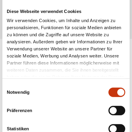
Fangzeiten liegen häufig im Frühling und Sommer, wenn die
Wassertemperaturen steigen. Insgesamt bietet ein Wehr spannende
Diese Webseite verwendet Cookies
Angelmöglichkeiten und ist ein lohnenswerter Ort für Angler auf der Suche
nach großen Fischen.
Wir verwenden Cookies, um Inhalte und Anzeigen zu
* Alle Preise inkl. gesetzl. Mehrwertsteuer zzgl. Versandkosten, wenn nicht anders
personalisieren, Funktionen für soziale Medien anbieten
beschrieben
zu können und die Zugriffe auf unsere Website zu
analysieren. Außerdem geben wir Informationen zu Ihrer
Verwendung unserer Website an unsere Partner für
soziale Medien, Werbung und Analysen weiter. Unsere
ANGESAGTE
Partner führen diese Informationen möglicherweise mit
weiteren Daten zusammen, die Sie ihnen bereitgestellt
ANGELAUSRÜSTUNG
haben oder die sie im Rahmen Ihrer Nutzung der Dienste
gesammelt haben.
Einwilligungsauswahl
Notwendig
Präferenzen
Statistiken