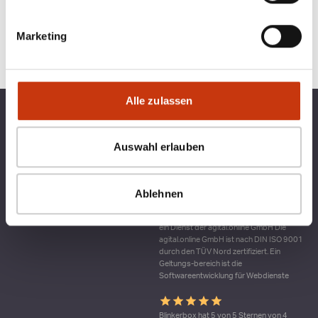
Marketing
Alle zulassen
TOP KATEGORIEN
BLINKERBOX
Auswahl erlauben
RECHTLICHES
Ablehnen
Qualitätsmanagement bei blinkerbox.de –
ein Dienst der agital.online GmbH Die
agital.online GmbH ist nach DIN ISO 9001
durch den TÜV Nord zertifiziert. Ein
Geltungs-bereich ist die
Softwareentwicklung für Webdienste
Blinkerbox hat 5 von 5 Sternen von 4