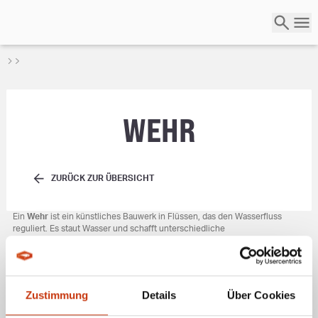
WEHR
ZURÜCK ZUR ÜBERSICHT
Ein
Wehr
ist ein künstliches Bauwerk in Flüssen, das den Wasserfluss
reguliert. Es staut Wasser und schafft unterschiedliche
Strömungsverhältnisse, die für Angler besonders attraktiv sind. Am Wehr
tummeln sich viele Fischarten, da die Strömung Futter ins Wasser spült und
Lebensräume schafft. Unterhalb des Wehres findest du oft Kehrwasser und
Gumpen, die ideale Standorte für Raubfische wie Hechte und Zander
bieten. Diese Fische nutzen die Strömung, um Beute zu jagen. Beim
Zustimmung
Details
Über Cookies
Angeln am Wehr sind Wobbler, Blinker oder Gummifische effektive
Köder
,
die in den Strömungsschatten geworfen werden sollten. Die besten