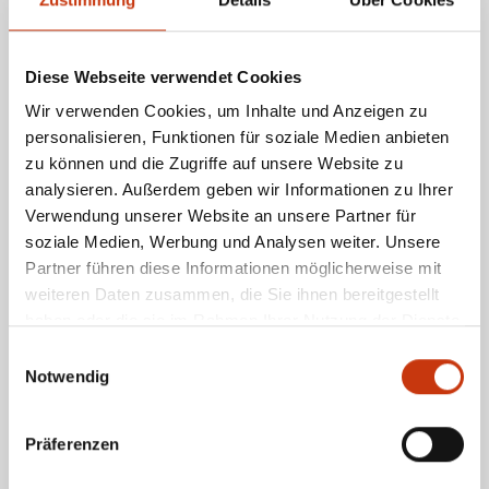
Sedimentablagerungen durch Bautätigkeiten können die Klarheit eines
Gewässers stark reduzieren.
Diese Webseite verwendet Cookies
WIE KANNST DU DIE
Wir verwenden Cookies, um Inhalte und Anzeigen zu
WASSERKLARHEIT
personalisieren, Funktionen für soziale Medien anbieten
zu können und die Zugriffe auf unsere Website zu
BESTIMMEN?
analysieren. Außerdem geben wir Informationen zu Ihrer
Verwendung unserer Website an unsere Partner für
soziale Medien, Werbung und Analysen weiter. Unsere
Als Angler brauchst du keine teure Ausrüstung, um die Wasserklarheit
eines Gewässers einzuschätzen. Es gibt einfache, praxistaugliche
Partner führen diese Informationen möglicherweise mit
Methoden:
weiteren Daten zusammen, die Sie ihnen bereitgestellt
Sichtprüfung:
Schau ins Wasser. Kannst du den Boden oder Steine am
haben oder die sie im Rahmen Ihrer Nutzung der Dienste
Gewässergrund erkennen? Die Distanz, bis zu der du hindurchsehen
kannst, gibt dir eine erste Einschätzung.
gesammelt haben.
Einwilligungsauswahl
Secci-Scheibe:
Mithilfe einer Secci-Scheibe, einem einfachen
Notwendig
Messinstrument, wird die maximale Tiefe ermittelt, in der du die Scheibe
noch sehen kannst.
Beobachtung der Tierwelt:
Fische wie Hechte oder Barsche bevorzugen
oft klare Gewässer. Trübes Wasser dagegen ist ein Hinweis auf
Präferenzen
Weißfischarten wie Brassen.