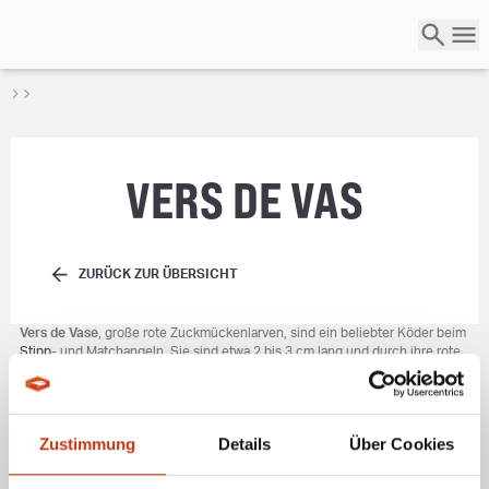
VERS DE VAS
ZURÜCK ZUR ÜBERSICHT
Vers de Vase
, große rote Zuckmückenlarven, sind ein beliebter Köder beim
Stipp
- und Matchangeln. Sie sind etwa 2 bis 3 cm lang und durch ihre rote
Farbe besonders fängig.
Der Köder eignet sich gut für Friedfische wie Rotaugen und Brassen.
Aufgrund ihrer Empfindlichkeit sollten die Larven mit kleinen,
dünndrahtigen Haken angeködert werden. Zur Aufbewahrung empfiehlt
Zustimmung
Details
Über Cookies
sich eine kühle Lagerung bei etwa 6 °C auf feuchtem Zeitungspapier.
Vers de Vase werden oft aus Frankreich, Polen oder der Ukraine importiert