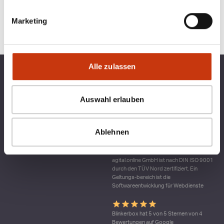
Marketing
Alle zulassen
TOP KATEGORIEN
BLINKERBOX
Auswahl erlauben
RECHTLICHES
Ablehnen
Qualitätsmanagement bei blinkerbox.de –
ein Dienst der agital.online GmbH Die
agital.online GmbH ist nach DIN ISO 9001
durch den TÜV Nord zertifiziert. Ein
Geltungs-bereich ist die
Softwareentwicklung für Webdienste
Blinkerbox hat 5 von 5 Sternen von 4
Bewertungen auf Google