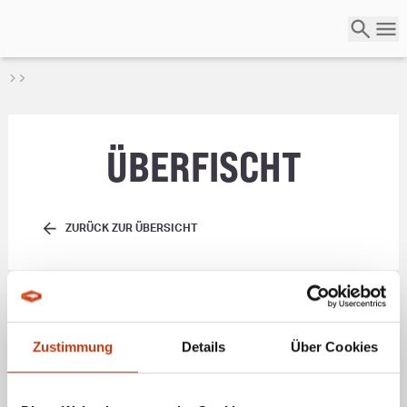
ÜBERFISCHT
ZURÜCK ZUR ÜBERSICHT
Als
überfischt
gilt ein Fischbestand, wenn er durch zu hohe Fangzahlen
oder unkontrollierte Fangmethoden so stark beansprucht wird, dass sich
die Population nicht mehr ausreichend erholen kann. Für Angler bedeutet
dies, dass zu große Entnahmen oder mangelnde Regulierungen zu einem
drastischen Rückgang bestimmter Fischarten führen können. Durch
Zustimmung
Details
Über Cookies
angepasste Fangbegrenzungen, die Einhaltung gesetzlicher
Schonzeiten
und einen verantwortungsvollen Umgang mit den Ressourcen lässt sich
Überfischung eindämmen und die Bestände können langfristig gesichert
werden.