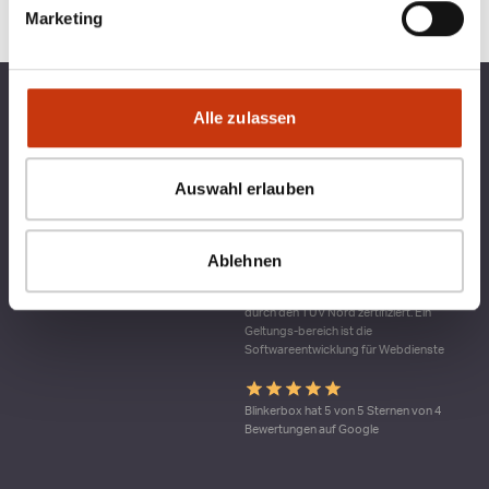
Marketing
TOP KATEGORIEN
BLINKERBOX
Alle zulassen
RECHTLICHES
Auswahl erlauben
Ablehnen
Qualitätsmanagement bei blinkerbox.de –
ein Dienst der agital.online GmbH Die
agital.online GmbH ist nach DIN ISO 9001
durch den TÜV Nord zertifiziert. Ein
Geltungs-bereich ist die
Softwareentwicklung für Webdienste
Blinkerbox hat 5 von 5 Sternen von 4
Bewertungen auf Google