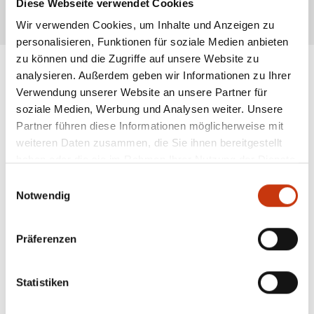
Diese Webseite verwendet Cookies
* Alle Preise inkl. gesetzl. Mehrwertsteuer zzgl. Versandkosten, wenn nicht anders
Wir verwenden Cookies, um Inhalte und Anzeigen zu
beschrieben
personalisieren, Funktionen für soziale Medien anbieten
zu können und die Zugriffe auf unsere Website zu
analysieren. Außerdem geben wir Informationen zu Ihrer
Verwendung unserer Website an unsere Partner für
ANGESAGTE
soziale Medien, Werbung und Analysen weiter. Unsere
ANGELAUSRÜSTUNG
Partner führen diese Informationen möglicherweise mit
weiteren Daten zusammen, die Sie ihnen bereitgestellt
haben oder die sie im Rahmen Ihrer Nutzung der Dienste
gesammelt haben.
Einwilligungsauswahl
Notwendig
Präferenzen
Statistiken