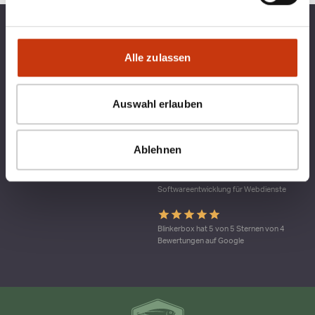
TOP KATEGORIEN
BLINKERBOX
Alle zulassen
RECHTLICHES
Auswahl erlauben
Qualitätsmanagement bei blinkerbox.de –
ein Dienst der agital.online GmbH Die
Ablehnen
agital.online GmbH ist nach DIN ISO 9001
durch den TÜV Nord zertifiziert. Ein
Geltungs-bereich ist die
Softwareentwicklung für Webdienste
Blinkerbox hat 5 von 5 Sternen von 4
Bewertungen auf Google