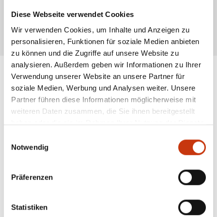
Ruhige Bewegungen und eine gezielte Köderpräsentation erhöhen die
Chancen auf einen erfolgreichen Fang. Steigen bietet Anglern spannende
Diese Webseite verwendet Cookies
Erlebnisse und erfordert ein gutes Verständnis für das Verhalten der Fische.
Wir verwenden Cookies, um Inhalte und Anzeigen zu
* Alle Preise inkl. gesetzl. Mehrwertsteuer zzgl. Versandkosten, wenn nicht anders
personalisieren, Funktionen für soziale Medien anbieten
beschrieben
zu können und die Zugriffe auf unsere Website zu
analysieren. Außerdem geben wir Informationen zu Ihrer
Verwendung unserer Website an unsere Partner für
soziale Medien, Werbung und Analysen weiter. Unsere
ANGESAGTE
Partner führen diese Informationen möglicherweise mit
ANGELAUSRÜSTUNG
weiteren Daten zusammen, die Sie ihnen bereitgestellt
haben oder die sie im Rahmen Ihrer Nutzung der Dienste
gesammelt haben.
Einwilligungsauswahl
Notwendig
Präferenzen
Statistiken