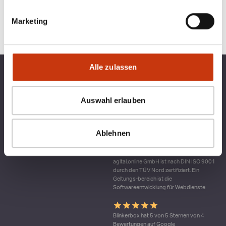
Marketing
Alle zulassen
TOP KATEGORIEN
BLINKERBOX
Auswahl erlauben
RECHTLICHES
Ablehnen
Qualitätsmanagement bei blinkerbox.de –
ein Dienst der agital.online GmbH Die
agital.online GmbH ist nach DIN ISO 9001
durch den TÜV Nord zertifiziert. Ein
Geltungs-bereich ist die
Softwareentwicklung für Webdienste
Blinkerbox hat 5 von 5 Sternen von 4
Bewertungen auf Google