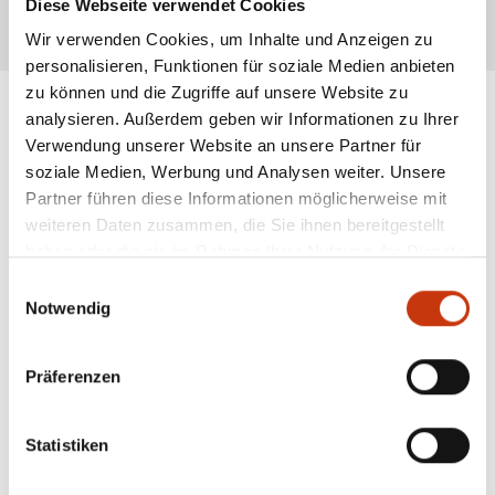
Diese Webseite verwendet Cookies
* Alle Preise inkl. gesetzl. Mehrwertsteuer zzgl. Versandkosten, wenn nicht anders
Wir verwenden Cookies, um Inhalte und Anzeigen zu
beschrieben
personalisieren, Funktionen für soziale Medien anbieten
zu können und die Zugriffe auf unsere Website zu
analysieren. Außerdem geben wir Informationen zu Ihrer
Verwendung unserer Website an unsere Partner für
ANGESAGTE
soziale Medien, Werbung und Analysen weiter. Unsere
ANGELAUSRÜSTUNG
Partner führen diese Informationen möglicherweise mit
weiteren Daten zusammen, die Sie ihnen bereitgestellt
haben oder die sie im Rahmen Ihrer Nutzung der Dienste
gesammelt haben.
Einwilligungsauswahl
Notwendig
Präferenzen
Statistiken