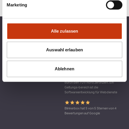
Marketing
TOP KATEGORIEN
BLINKERBOX
Alle zulassen
RECHTLICHES
Auswahl erlauben
Ablehnen
Qualitätsmanagement bei blinkerbox.de –
ein Dienst der agital.online GmbH Die
agital.online GmbH ist nach DIN ISO 9001
durch den TÜV Nord zertifiziert. Ein
Geltungs-bereich ist die
Softwareentwicklung für Webdienste
Blinkerbox hat 5 von 5 Sternen von 4
Bewertungen auf Google