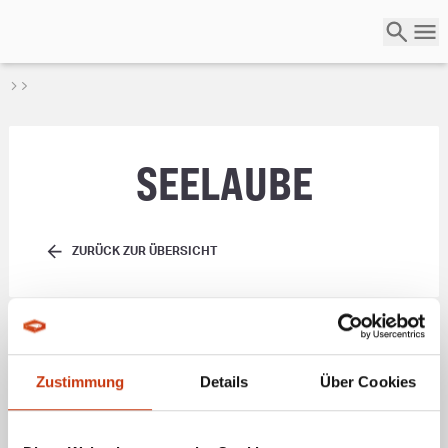
SEELAUBE
ZURÜCK ZUR ÜBERSICHT
Die
Seelaube
(wissenschaftlicher Name:
Alburnus mento
) ist ein Fisch aus
der Familie der Karpfenfische (
Cyprinidae
), der in größeren Seen und
Flüssen Europas verbreitet ist. Sie zeichnet sich durch einen silbernen,
glänzenden Körper aus und lebt oft in
Schwärmen
. Die Seelaube ernährt
sich hauptsächlich von Plankton und kleineren Insekten. Sie ist ein
Zustimmung
Details
Über Cookies
wichtiger Beutefisch für Raubfische und wird auch von Anglern geschätzt,
sowohl als Zielart als auch als Köderfisch. Die Seelaube ist in vielen
europäischen Gewässern zu finden und spielt eine wichtige Rolle im
ökologischen Gefüge der Gewässer.