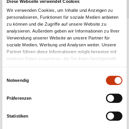
Diese Webseite verwendet Cookies
* Alle Preise inkl. gesetzl. Mehrwertsteuer zzgl. Versandkosten, wenn nicht anders
Wir verwenden Cookies, um Inhalte und Anzeigen zu
beschrieben
personalisieren, Funktionen für soziale Medien anbieten
zu können und die Zugriffe auf unsere Website zu
analysieren. Außerdem geben wir Informationen zu Ihrer
Verwendung unserer Website an unsere Partner für
ANGESAGTE
soziale Medien, Werbung und Analysen weiter. Unsere
ANGELAUSRÜSTUNG
Partner führen diese Informationen möglicherweise mit
weiteren Daten zusammen, die Sie ihnen bereitgestellt
haben oder die sie im Rahmen Ihrer Nutzung der Dienste
gesammelt haben.
Einwilligungsauswahl
Notwendig
Präferenzen
Statistiken