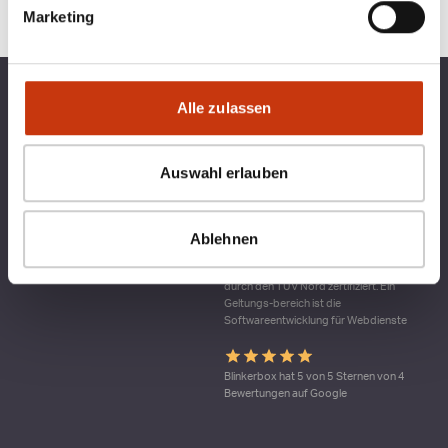
Marketing
TOP KATEGORIEN
BLINKERBOX
Alle zulassen
RECHTLICHES
Auswahl erlauben
Ablehnen
Qualitätsmanagement bei blinkerbox.de –
ein Dienst der agital.online GmbH Die
agital.online GmbH ist nach DIN ISO 9001
durch den TÜV Nord zertifiziert. Ein
Geltungs-bereich ist die
Softwareentwicklung für Webdienste
Blinkerbox hat 5 von 5 Sternen von 4
Bewertungen auf Google