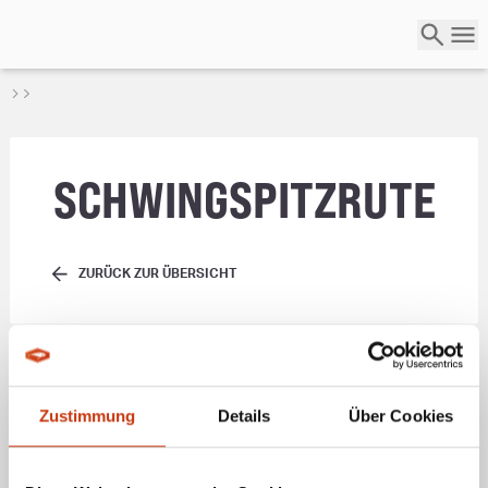
SCHWINGSPITZRUTE
ZURÜCK ZUR ÜBERSICHT
Die
Schwingspitzrute
ist eine spezielle
Angelrute
, die vor allem beim
Feeder- und Baitcasting-Angeln zum Einsatz kommt. Sie zeichnet sich
durch eine besonders empfindliche Spitze aus, die auf die kleinsten Bisse
reagiert und somit auch vorsichtige Fische anzeigt. Der Name
„Schwingspitzrute“ stammt von der flexiblen, schwungvollen Bewegung der
Zustimmung
Details
Über Cookies
Spitze, die auch bei wenig Widerstand gut anzeigt, wenn ein Fisch den
Köder
aufgenommen hat. Diese Rutenart ermöglicht eine präzise
Köderführung und eine hohe Sensibilität, was sie besonders für das Angeln
auf kleinere oder vorsichtige Fische geeignet macht.