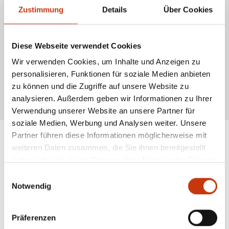
kleinere Fische und ruhige Gewässer, während stärkere Spitzen in
Zustimmung
Details
Über Cookies
strömungsreichen Gewässern oder beim Angeln auf größere Fische
eingesetzt werden. Die Montage erfolgt durch Einstecken oder
Einschrauben an der Rute, und die Spitze ist mit Ringen zur Schnurführung
ausgestattet.
Diese Webseite verwendet Cookies
Der Vorteil der Quiver-Tip liegt in ihrer hohen Sensibilität und Vielseitigkeit.
Durch den einfachen Austausch der Spitzen kann die Rute flexibel an
Wir verwenden Cookies, um Inhalte und Anzeigen zu
verschiedene Situationen angepasst werden. Diese Technik ermöglicht es
personalisieren, Funktionen für soziale Medien anbieten
Anglern, präzise Bisse zu erkennen und schneller auf das Verhalten des
Fisches zu reagieren.
zu können und die Zugriffe auf unsere Website zu
analysieren. Außerdem geben wir Informationen zu Ihrer
* Alle Preise inkl. gesetzl. Mehrwertsteuer zzgl. Versandkosten, wenn nicht anders
beschrieben
Verwendung unserer Website an unsere Partner für
soziale Medien, Werbung und Analysen weiter. Unsere
Partner führen diese Informationen möglicherweise mit
weiteren Daten zusammen, die Sie ihnen bereitgestellt
ANGESAGTE
haben oder die sie im Rahmen Ihrer Nutzung der Dienste
gesammelt haben.
ANGELAUSRÜSTUNG
Einwilligungsauswahl
Notwendig
Präferenzen