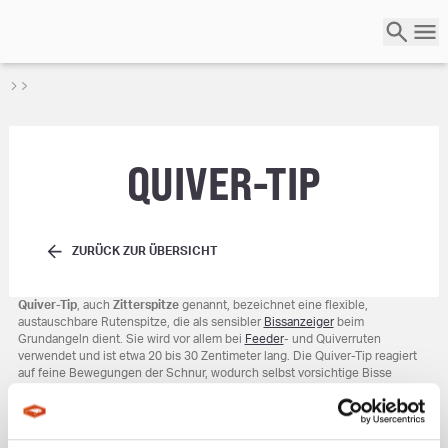
QUIVER-TIP
ZURÜCK ZUR ÜBERSICHT
Quiver-Tip
, auch
Zitterspitze
genannt, bezeichnet eine flexible,
austauschbare Rutenspitze, die als sensibler
Bissanzeiger
beim
Grundangeln dient. Sie wird vor allem bei
Feeder
- und Quiverruten
verwendet und ist etwa 20 bis 30 Zentimeter lang. Die Quiver-Tip reagiert
auf feine Bewegungen der Schnur, wodurch selbst vorsichtige Bisse
zuverlässig angezeigt werden.
Je nach Angelbedingungen und Zielfisch sind Quiver-Tips in
unterschiedlichen Stärken erhältlich. Leichtere Spitzen eignen sich für