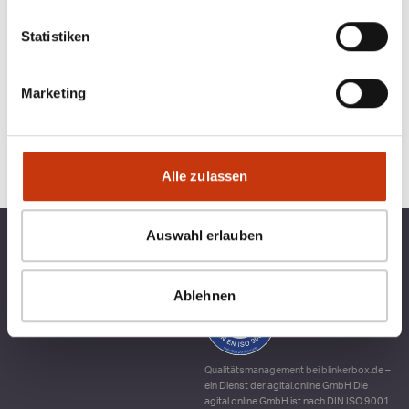
Statistiken
Marketing
Alle zulassen
Auswahl erlauben
TOP KATEGORIEN
BLINKERBOX
RECHTLICHES
Ablehnen
Qualitätsmanagement bei blinkerbox.de –
ein Dienst der agital.online GmbH Die
agital.online GmbH ist nach DIN ISO 9001