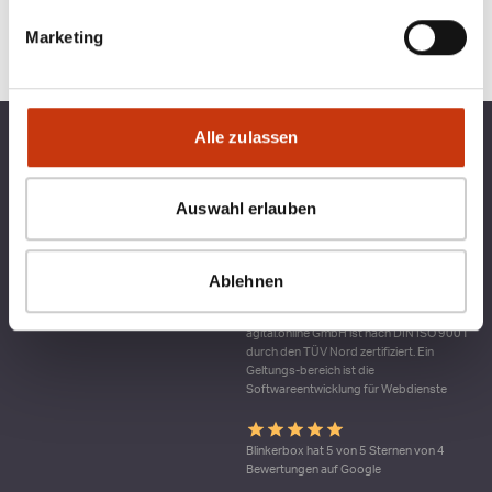
Marketing
Alle zulassen
TOP KATEGORIEN
BLINKERBOX
RECHTLICHES
Auswahl erlauben
Ablehnen
Qualitätsmanagement bei blinkerbox.de –
ein Dienst der agital.online GmbH Die
agital.online GmbH ist nach DIN ISO 9001
durch den TÜV Nord zertifiziert. Ein
Geltungs-bereich ist die
Softwareentwicklung für Webdienste
Blinkerbox hat 5 von 5 Sternen von 4
Bewertungen auf Google