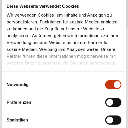
Kits, die zusätzliche Anpassungsmöglichkeiten bieten. Auch eine
Diese Webseite verwendet Cookies
Nachrüstung bestehender Ruten ist möglich
Wir verwenden Cookies, um Inhalte und Anzeigen zu
* Alle Preise inkl. gesetzl. Mehrwertsteuer zzgl. Versandkosten, wenn nicht anders
beschrieben
personalisieren, Funktionen für soziale Medien anbieten
zu können und die Zugriffe auf unsere Website zu
analysieren. Außerdem geben wir Informationen zu Ihrer
Verwendung unserer Website an unsere Partner für
soziale Medien, Werbung und Analysen weiter. Unsere
ANGESAGTE
Partner führen diese Informationen möglicherweise mit
ANGELAUSRÜSTUNG
weiteren Daten zusammen, die Sie ihnen bereitgestellt
haben oder die sie im Rahmen Ihrer Nutzung der Dienste
gesammelt haben.
Einwilligungsauswahl
Notwendig
Präferenzen
Statistiken