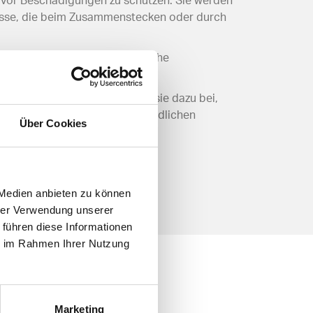
n vor Beschädigungen zu schützen. Sie werden
Risse, die beim Zusammenstecken oder durch
derstandsfähig gegen mechanische
abgestimmt zu sein.
infacht. Gleichzeitig tragen sie dazu bei,
den, ist der Schutz der empfindlichen
Über Cookies
 Medien anbieten zu können
hrer Verwendung unserer
 führen diese Informationen
ie im Rahmen Ihrer Nutzung
Marketing