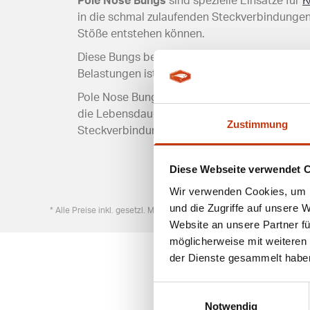
Pole Nose Bungs
sind spezielle Einsätze für
K
in die schmal zulaufenden Steckverbindunge
Stöße entstehen können.
Diese Bungs bestehen meist aus robustem Kun
Belastungen ist. Sie sind in verschiedenen Gr
Pole Nose Bungs erleichtern das Zusammenstec
die Lebensdauer der Rute zu verlängern. Beso
Zustimmung
Steckverbindungen entscheidend.
Diese Webseite verwendet 
Wir verwenden Cookies, um I
und die Zugriffe auf unsere 
* Alle Preise inkl. gesetzl. Mehrwertsteuer zzgl. Versandkosten, wen
Website an unsere Partner fü
möglicherweise mit weiteren
der Dienste gesammelt habe
Einwilligungsauswahl
Notwendig