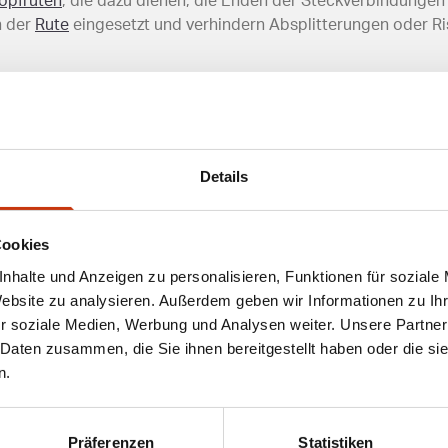
opfruten
, die dazu dienen, die Enden der Steckverbindunge
n der
Rute
eingesetzt und verhindern Absplitterungen oder 
ststoff wie ABS oder PTFE, der leicht und gleichzeitig wi
ößen erhältlich, um passgenau auf die jeweiligen Rutenteile 
ken der Rutenteile, da ihre konische Form das Einführen vere
nders bei Kopfruten, die im Wettkampfangeln oft genutzt wer
Details
Cookies
nhalte und Anzeigen zu personalisieren, Funktionen für soziale
Website zu analysieren. Außerdem geben wir Informationen zu I
n nicht anders beschrieben
r soziale Medien, Werbung und Analysen weiter. Unsere Partner
 Daten zusammen, die Sie ihnen bereitgestellt haben oder die s
n.
ANGESAGTE ANGELAUSRÜSTUNG
Präferenzen
Statistiken