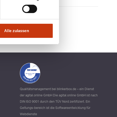
Alle zulassen
Qualitätsmanagement bei blinkerbox.de – ein Dienst
der agital.online GmbH Die agital.online GmbH ist nach
DIN ISO 9001 durch den TÜV Nord zertifiziert. Ein
Geltungs-bereich ist die Softwareentwicklung für
Webdienste