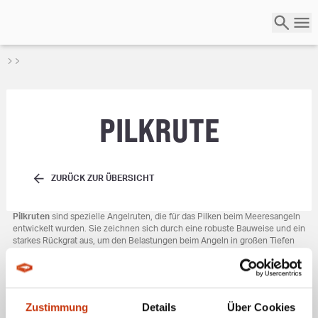
PILKRUTE
ZURÜCK ZUR ÜBERSICHT
Pilkruten
sind spezielle Angelruten, die für das Pilken beim Meeresangeln
entwickelt wurden. Sie zeichnen sich durch eine robuste Bauweise und ein
starkes Rückgrat aus, um den Belastungen beim Angeln in großen Tiefen
und dem Fang kräftiger Meeresfische standzuhalten.
Die Länge einer Pilkrute liegt meist zwischen 2,10 und 3,00 Metern.
Kürzere Modelle werden bevorzugt auf Booten oder Kuttern eingesetzt, da
sie einfacher zu handhaben sind. Das Wurfgewicht ist auf schwere
Pilker
Zustimmung
Details
Über Cookies
ausgelegt, die in tiefen Gewässern und bei starken Strömungen verwendet