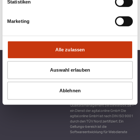
Statistiken
Marketing
Alle zulassen
TOP KATEGORIEN
BLINKERBOX
Auswahl erlauben
RECHTLICHES
Ablehnen
Qualitätsmanagement bei blinkerbox.de –
ein Dienst der agital.online GmbH Die
agital.online GmbH ist nach DIN ISO 9001
durch den TÜV Nord zertifiziert. Ein
Geltungs-bereich ist die
Softwareentwicklung für Webdienste