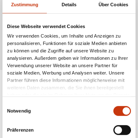
Zupfen oder Anheben der Rute machen die Präsentation noch lebendiger.
Zustimmung
Details
Über Cookies
Nassfliegen sind besonders effektiv beim Angeln auf Forellen und Äschen.
Auch in Stillgewässern lassen sich verschiedene Fischarten damit fangen.
Beliebte Muster wie March Brown und Black Spider imitieren typische
Insekten.
Diese Webseite verwendet Cookies
Da Nassfliegen weniger präzise präsentiert werden müssen, eignen sie sich
Wir verwenden Cookies, um Inhalte und Anzeigen zu
gut für Einsteiger. Sie gehören zur Grundausstattung jeder Fliegenbox, da
sie eine bewährte Methode zum Fang von Fischen unter der
personalisieren, Funktionen für soziale Medien anbieten
Wasseroberfläche darstellen.
zu können und die Zugriffe auf unsere Website zu
* Alle Preise inkl. gesetzl. Mehrwertsteuer zzgl. Versandkosten, wenn nicht anders
analysieren. Außerdem geben wir Informationen zu Ihrer
beschrieben
Verwendung unserer Website an unsere Partner für
soziale Medien, Werbung und Analysen weiter. Unsere
Partner führen diese Informationen möglicherweise mit
weiteren Daten zusammen, die Sie ihnen bereitgestellt
ANGESAGTE
haben oder die sie im Rahmen Ihrer Nutzung der Dienste
ANGELAUSRÜSTUNG
gesammelt haben.
Einwilligungsauswahl
Notwendig
Präferenzen