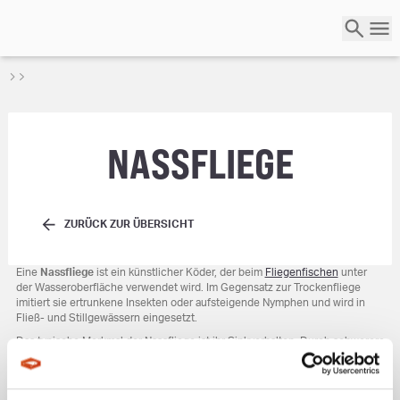
NASSFLIEGE
ZURÜCK ZUR ÜBERSICHT
Eine
Nassfliege
ist ein künstlicher Köder, der beim
Fliegenfischen
unter
der Wasseroberfläche verwendet wird. Im Gegensatz zur Trockenfliege
imitiert sie ertrunkene Insekten oder aufsteigende Nymphen und wird in
Fließ- und Stillgewässern eingesetzt.
Das typische Merkmal der Nassfliege ist ihr Sinkverhalten. Durch schwerere
Materialien erreicht sie tiefere Wasserschichten und ahmt verschiedene
Beutetiere nach. Dabei wird sie oft schräg stromabwärts geworfen, um
einen natürlichen Aufstieg zu simulieren. Variierte Köderführungen wie