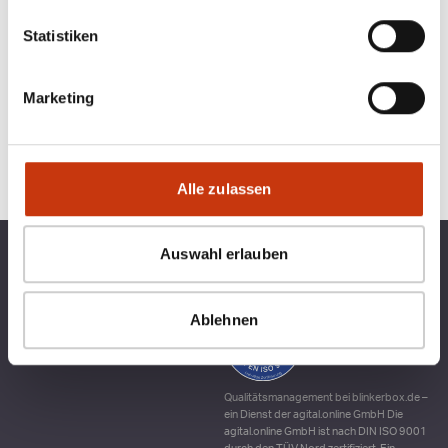
Statistiken
Marketing
Alle zulassen
Auswahl erlauben
TOP KATEGORIEN
BLINKERBOX
RECHTLICHES
Ablehnen
Qualitätsmanagement bei blinkerbox.de –
ein Dienst der agital.online GmbH Die
agital.online GmbH ist nach DIN ISO 9001