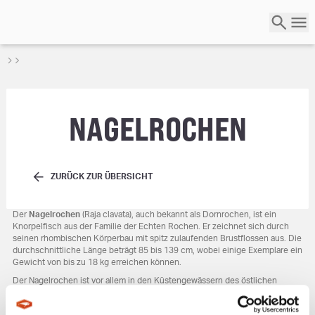
NAGELROCHEN
ZURÜCK ZUR ÜBERSICHT
Der
Nagelrochen
(Raja clavata), auch bekannt als Dornrochen, ist ein
Knorpelfisch aus der Familie der Echten Rochen. Er zeichnet sich durch
seinen rhombischen Körperbau mit spitz zulaufenden Brustflossen aus. Die
durchschnittliche Länge beträgt 85 bis 139 cm, wobei einige Exemplare ein
Gewicht von bis zu 18 kg erreichen können.
Der Nagelrochen ist vor allem in den Küstengewässern des östlichen
Atlantiks, in der Nordsee und im Mittelmeer verbreitet. Er bevorzugt sandige
oder schlammige Böden in Tiefen von 5 bis 1.020 Metern. Seine Ernährung