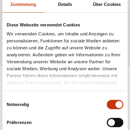
Ansetzen:
Der Greifer wird vorsichtig an die Unterlippe des Fisches
Zustimmung
Details
Über Cookies
geführt.
Fixieren:
Der Griff wird geschlossen, um den Fisch sicher zu halten.
Heben oder Wiegen:
Falls der Lip-Grip eine Waage enthält, kann das
Gewicht des Fangs direkt bestimmt werden.
Diese Webseite verwendet Cookies
Lip-Grips sind besonders nützlich für Angler, die ihren Fang sicher
Wir verwenden Cookies, um Inhalte und Anzeigen zu
handhaben und gleichzeitig die Gesundheit des Fisches schonen
möchten. Sie eignen sich sowohl für den Einsatz im Boot als auch am Ufer
personalisieren, Funktionen für soziale Medien anbieten
und sind ein unverzichtbares Hilfsmittel im modernen Angeln.
zu können und die Zugriffe auf unsere Website zu
* Alle Preise inkl. gesetzl. Mehrwertsteuer zzgl. Versandkosten, wenn nicht anders
analysieren. Außerdem geben wir Informationen zu Ihrer
beschrieben
Verwendung unserer Website an unsere Partner für
soziale Medien, Werbung und Analysen weiter. Unsere
Partner führen diese Informationen möglicherweise mit
weiteren Daten zusammen, die Sie ihnen bereitgestellt
ANGESAGTE
haben oder die sie im Rahmen Ihrer Nutzung der Dienste
ANGELAUSRÜSTUNG
gesammelt haben.
Einwilligungsauswahl
Notwendig
Präferenzen