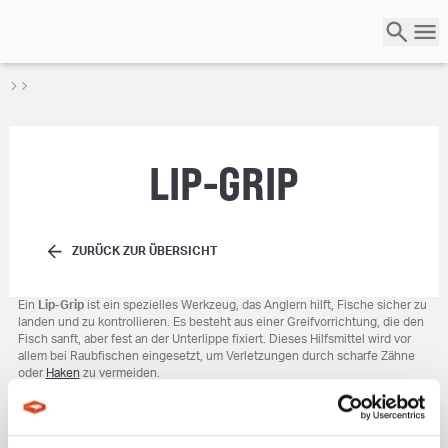
LIP-GRIP
ZURÜCK ZUR ÜBERSICHT
Ein
Lip-Grip
ist ein spezielles Werkzeug, das Anglern hilft, Fische sicher zu
landen und zu kontrollieren. Es besteht aus einer Greifvorrichtung, die den
Fisch sanft, aber fest an der Unterlippe fixiert. Dieses Hilfsmittel wird vor
allem bei Raubfischen eingesetzt, um Verletzungen durch scharfe Zähne
oder
Haken
zu vermeiden.
Die Anwendung eines Lip-Grips ist einfach:
Greifer öffnen:
Die Greifvorrichtung wird weit genug geöffnet, um die
Unterlippe des Fisches zu umschließen.