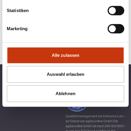
Statistiken
Marketing
Alle zulassen
Auswahl erlauben
TOP KATEGORIEN
BLINKERBOX
RECHTLICHES
Ablehnen
Qualitätsmanagement bei blinkerbox.de –
ein Dienst der agital.online GmbH Die
agital.online GmbH ist nach DIN ISO 9001