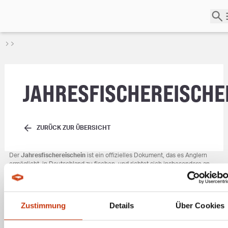
JAHRESFISCHEREISCHE
ZURÜCK ZUR ÜBERSICHT
Der
Jahresfischereischein
ist ein offizielles Dokument, das es Anglern
ermöglicht, in Deutschland zu fischen, und richtet sich insbesondere an
Personen ohne Wohnsitz in Deutschland. Um einen Jahresfischereischein
zu beantragen, müssen Antragsteller mindestens 18 Jahre alt sein und
nachweisen, dass sie bereits Erfahrung im Fischfang haben sowie die
fischereirechtlichen Vorschriften des jeweiligen Bundeslandes kennen.
Zustimmung
Details
Über Cookies
* Alle Preise inkl. gesetzl. Mehrwertsteuer zzgl. Versandkosten, wenn nicht anders
beschrieben