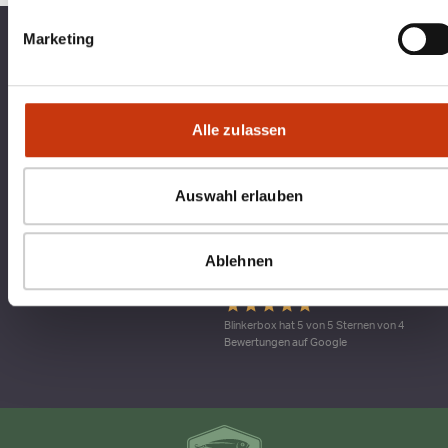
Marketing
TOP KATEGORIEN
BLINKERBOX
RECHTLICHES
Alle zulassen
Qualitätsmanagement bei blinkerbox.de –
Auswahl erlauben
ein Dienst der agital.online GmbH Die
agital.online GmbH ist nach DIN ISO 9001
durch den TÜV Nord zertifiziert. Ein
Geltungs-bereich ist die
Ablehnen
Softwareentwicklung für Webdienste
Blinkerbox hat 5 von 5 Sternen von 4
Bewertungen auf Google