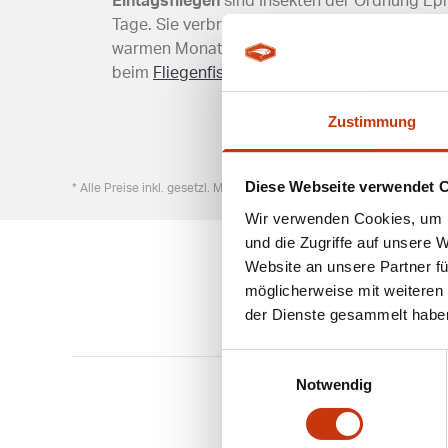
Eintagsfliegen
sind Insekten der Ordnung Eph
Tage. Sie verbringen den Großteil ihres Leben
warmen Monaten bietet Anglern hervorragend
beim
Fliegenfischen
eingesetzt werden.
Zustimmung
Diese Webseite verwendet 
* Alle Preise inkl. gesetzl. Mehrwertsteuer zzgl. Versandkosten, wen
Wir verwenden Cookies, um I
und die Zugriffe auf unsere 
Website an unsere Partner fü
möglicherweise mit weiteren
der Dienste gesammelt habe
Einwilligungsauswahl
Notwendig