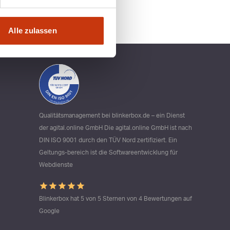
Alle zulassen
Qualitätsmanagement bei blinkerbox.de – ein Dienst
der agital.online GmbH Die agital.online GmbH ist nach
DIN ISO 9001 durch den TÜV Nord zertifiziert. Ein
Geltungs-bereich ist die Softwareentwicklung für
Webdienste
Blinkerbox hat 5 von 5 Sternen von 4 Bewertungen auf
Google