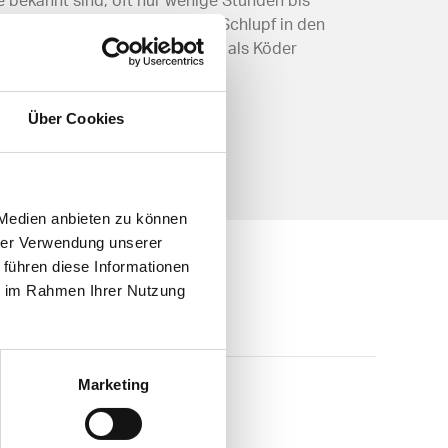
 bekannt sind, oft nur wenige Stunden bis
 für Fische. Ihr massenhafter Schlupf in den
rer
Nymphen
und
Imago
häufig als Köder
Über Cookies
 Medien anbieten zu können
hrer Verwendung unserer
 führen diese Informationen
ie im Rahmen Ihrer Nutzung
Marketing