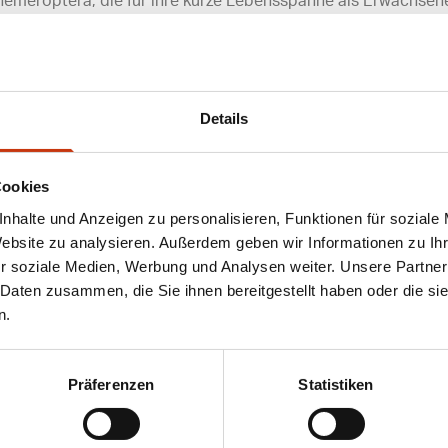
emeroptera, die für ihre kurze Lebensspanne als Erwachsene
s als Larven im Wasser und sind eine wichtige Nahrungsquelle
e Fangmöglichkeiten, weshalb künstliche Nachbildungen ih
Details
Cookies
n nicht anders beschrieben
nhalte und Anzeigen zu personalisieren, Funktionen für soziale
Website zu analysieren. Außerdem geben wir Informationen zu I
r soziale Medien, Werbung und Analysen weiter. Unsere Partner
 Daten zusammen, die Sie ihnen bereitgestellt haben oder die s
ANGESAGTE ANGELAUSRÜSTUNG
n.
Präferenzen
Statistiken