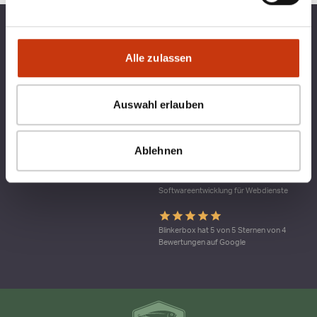
TOP KATEGORIEN
BLINKERBOX
Alle zulassen
RECHTLICHES
Auswahl erlauben
Qualitätsmanagement bei blinkerbox.de –
ein Dienst der agital.online GmbH Die
Ablehnen
agital.online GmbH ist nach DIN ISO 9001
durch den TÜV Nord zertifiziert. Ein
Geltungs-bereich ist die
Softwareentwicklung für Webdienste
Blinkerbox hat 5 von 5 Sternen von 4
Bewertungen auf Google