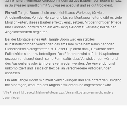
Jahre halten. Vermeide Korrosion, indem du das Bauteil nach jedem Einsatz
in Salzwasser gründlich mit Süßwasser abspülst und es gut trocknest.
Ein Anti-Tangle-Boom ist ein unverzichtbares Werkzeug für viele
Angelmethoden. Von der Herstellung bis zur Montageanleitung gibt es viele
Möglichkeiten, dieses Bauteil effektiv einzusetzen. Mit der richtigen Pflege
und Handhabung wird dich ein Anti-Tangle-Boom zuverlässig bei deinen
Angelabenteuern begleiten.
Bei der Montage eines
Anti Tangle Boom
wird ein stabiles
Kunststoffröhrchen verwendet, das am Ende mit einem Karabiner oder
Sicherheitsclip ausgestattet ist. Dieser Clip dient dazu, Gewichte oder
Futterkörbe sicher zu befestigen. Das Röhrchen wird auf die Hauptschnur
gezogen und sorgt durch seine Form dafür, dass Verwicklungen während
des Auswerfens oder Einholens vermieden werden. Die Anwendung ist
unkompliziert und lässt sich flexibel an verschiedene Anforderungen
anpassen.
Ein Anti Tangle Boom minimiert Verwicklungen und erleichtert den Umgang
mit Montagen, wodurch das Angeln effizienter und angenehmer wird.
* Alle Preise inkl. gesetzl. Mehrwertsteuer zzgl. Versandkosten, wenn nicht anders
beschrieben