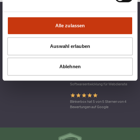
TOP KATEGORIEN
BLINKERBOX
Alle zulassen
RECHTLICHES
Auswahl erlauben
Qualitätsmanagement bei blinkerbox.de –
ein Dienst der agital.online GmbH Die
Ablehnen
agital.online GmbH ist nach DIN ISO 9001
durch den TÜV Nord zertifiziert. Ein
Geltungs-bereich ist die
Softwareentwicklung für Webdienste
Blinkerbox hat 5 von 5 Sternen von 4
Bewertungen auf Google