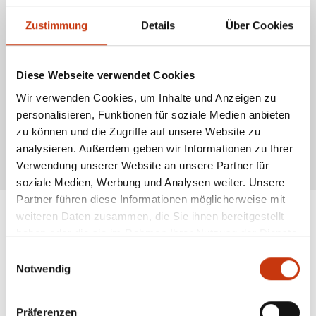
Ablängstangen aufstellen:
Stelle zwei Ablängstangen in einem Abstand
Zustimmung
Details
Über Cookies
von drei bis fünf Metern auf.
Schnur abwickeln:
Hole die Montage ein, wobei die Schnur weiterhin im
Clip bleibt. Wickele die Schnur abwechselnd um die beiden
Ablängstangen, bis sie vollständig gespannt ist.
Diese Webseite verwendet Cookies
Wicklungen zählen:
Zähle die Anzahl der Wicklungen zwischen den
Wir verwenden Cookies, um Inhalte und Anzeigen zu
Ablängstangen, um die Wurfweite genau zu dokumentieren.
personalisieren, Funktionen für soziale Medien anbieten
Schnurclip lösen:
Nach dem Vermessen kannst du den Schnurclip lösen,
da die Anzahl der Wicklungen es dir ermöglicht, die Wurfweite später
zu können und die Zugriffe auf unsere Website zu
exakt wiederherzustellen.
analysieren. Außerdem geben wir Informationen zu Ihrer
* Alle Preise inkl. gesetzl. Mehrwertsteuer zzgl. Versandkosten, wenn nicht anders
Verwendung unserer Website an unsere Partner für
beschrieben
soziale Medien, Werbung und Analysen weiter. Unsere
Partner führen diese Informationen möglicherweise mit
weiteren Daten zusammen, die Sie ihnen bereitgestellt
haben oder die sie im Rahmen Ihrer Nutzung der Dienste
ANGESAGTE
gesammelt haben.
Einwilligungsauswahl
ANGELAUSRÜSTUNG
Notwendig
Präferenzen