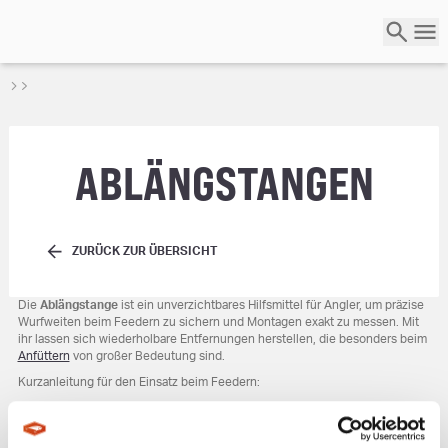
ABLÄNGSTANGEN
ZURÜCK ZUR ÜBERSICHT
Die
Ablängstange
ist ein unverzichtbares Hilfsmittel für Angler, um präzise
Wurfweiten beim Feedern zu sichern und Montagen exakt zu messen. Mit
ihr lassen sich wiederholbare Entfernungen herstellen, die besonders beim
Anfüttern
von großer Bedeutung sind.
Kurzanleitung für den Einsatz beim Feedern:
Werfen und clippen:
Wirf die Montage an die gewünschte Stelle im
Wasser und clippe die Schnur im Schnurclip deiner Rolle ein. Dieser
Schritt fixiert die exakte Wurfweite.