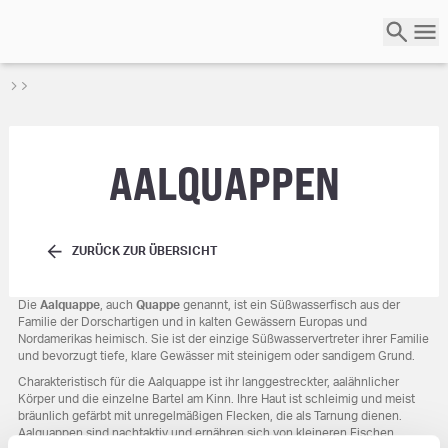
AALQUAPPEN
ZURÜCK ZUR ÜBERSICHT
Die
Aalquappe
, auch
Quappe
genannt, ist ein Süßwasserfisch aus der
Familie der Dorschartigen und in kalten Gewässern Europas und
Nordamerikas heimisch. Sie ist der einzige Süßwasservertreter ihrer Familie
und bevorzugt tiefe, klare Gewässer mit steinigem oder sandigem Grund.
Charakteristisch für die Aalquappe ist ihr langgestreckter, aalähnlicher
Körper und die einzelne Bartel am Kinn. Ihre Haut ist schleimig und meist
bräunlich gefärbt mit unregelmäßigen Flecken, die als Tarnung dienen.
Aalquappen sind nachtaktiv und ernähren sich von kleineren Fischen,