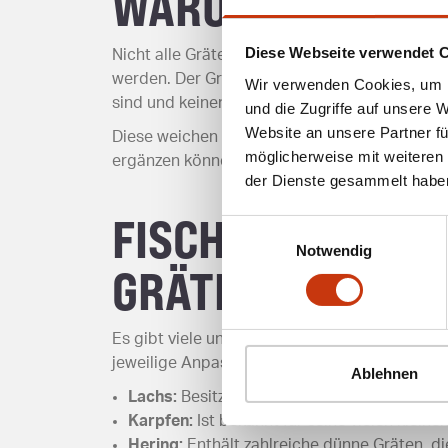
WARUM EINIGE G
Diese Webseite verwendet 
Nicht alle Gräten müssen entfernt werden. B
werden. Der Grund liegt in ihrer Beschaffenhe
Wir verwenden Cookies, um I
sind und keinen Schaden anrichten.
und die Zugriffe auf unsere 
Website an unsere Partner fü
Diese weichen Gräten sind nicht nur unproble
möglicherweise mit weiteren
ergänzen können.
der Dienste gesammelt habe
FISCHARTEN MIT
Einwilligungsauswahl
Notwendig
GRÄTENSTRUKT
Es gibt viele unterschiedliche Fischarten, bei
jeweilige Anpassung an ihren Lebensraum:
Ablehnen
Lachs:
Besitzt relativ wenige und leicht zu 
Karpfen:
Ist bekannt für seine vielen kleine
Hering:
Enthält zahlreiche dünne Gräten, di