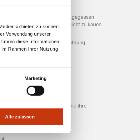
Gräten manchmal bedenkenlos mitgegessen
räten oft so weich, dass sie leicht zu kauen
 Medien anbieten zu können
hrer Verwendung unserer
 führen diese Informationen
 Kalzium, die eine gesunde Ernährung
ie im Rahmen Ihrer Nutzung
Marketing
zeigen die Vielfalt der Fische und ihre
Alle zulassen
st.