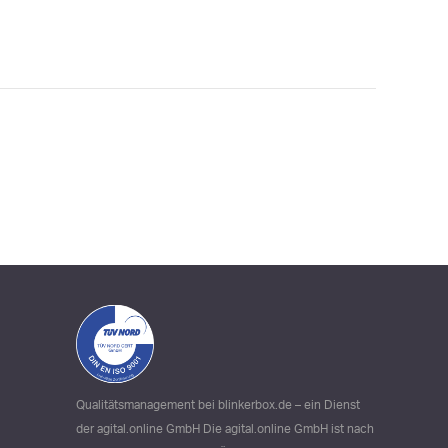
Qualitätsmanagement bei blinkerbox.de – ein Dienst
der agital.online GmbH Die agital.online GmbH ist nach