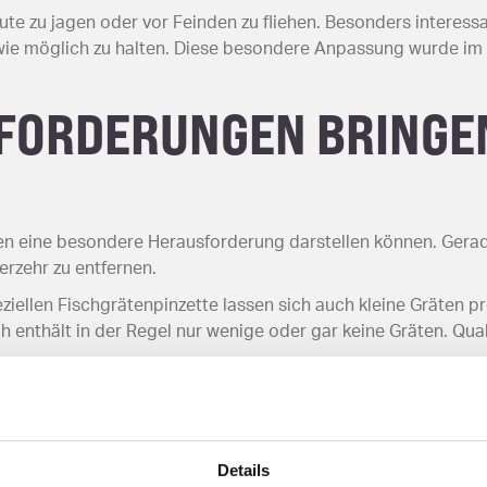
 zu jagen oder vor Feinden zu fliehen. Besonders interessant
wie möglich zu halten. Diese besondere Anpassung wurde im L
FORDERUNGEN BRINGEN
en eine besondere Herausforderung darstellen können. Gerade
rzehr zu entfernen.
ziellen Fischgrätenpinzette lassen sich auch kleine Gräten p
sch enthält in der Regel nur wenige oder gar keine Gräten. Qua
ineren Fischen wie Forellen sollte man während des Essens 
Details