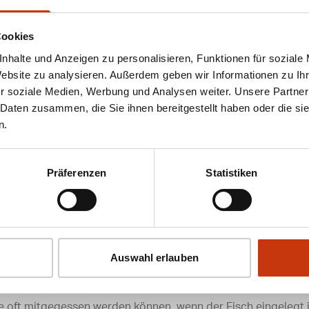
RÄTEN ESSBAR SIND
Cookies
ei kleinen Fischen wie Sardellen oder Sprotten können die 
it. Durch das Kochen oder Einlegen in Marinaden werden die G
nhalte und Anzeigen zu personalisieren, Funktionen für soziale
Website zu analysieren. Außerdem geben wir Informationen zu I
r soziale Medien, Werbung und Analysen weiter. Unsere Partner
matisch, sondern enthalten auch wertvolle Mineralstoffe wie
 Daten zusammen, die Sie ihnen bereitgestellt haben oder die s
n.
 UNTERSCHIEDLICHEN
Präferenzen
Statistiken
UREN
 denen die Arten und Anzahlen der Gräten variieren. Beispiele 
Auswahl erlauben
entfernende Gräten.
n und feinen Gräten.
e oft mitgegessen werden können, wenn der Fisch eingelegt i